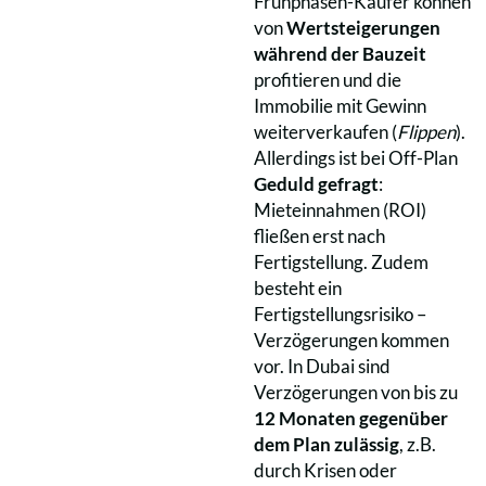
Frühphasen-Käufer können
von
Wertsteigerungen
während der Bauzeit
profitieren und die
Immobilie mit Gewinn
weiterverkaufen (
Flippen
).
Allerdings ist bei Off-Plan
Geduld gefragt
:
Mieteinnahmen (ROI)
fließen erst nach
Fertigstellung. Zudem
besteht ein
Fertigstellungsrisiko –
Verzögerungen kommen
vor. In Dubai sind
Verzögerungen von bis zu
12 Monaten gegenüber
dem Plan zulässig
, z.B.
durch Krisen oder