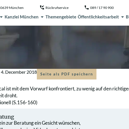
, 80639 München
Rückrufservice
089 / 17 90 900
Kanzlei München
Themengebiete
Öffentlichkeitsarbeit
B
m
4. December 2018
Seite als PDF speichern
al ist mit dem Vorwurf konfrontiert, zu wenig auf den richtig
it droht.
ionell (S.156-160)
atung
 ein zur Beratung ein Gesicht wünschen,