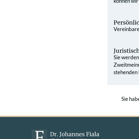
können wir
Persönli
Vereinbaren
Juristis
Sie werden 
Zweit­mein
stehenden L
Sie hab