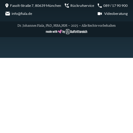
Fasolt-Straße 7, 80639 München
Rückrufservice
089 / 17 90 900
info@fiala.de
Videoberatung
Dr. Johannes Fiala, PhD, MBA,MM – 2025 – Alle Rechte vorbehalten
Cookie Consent with Real Cookie Banner