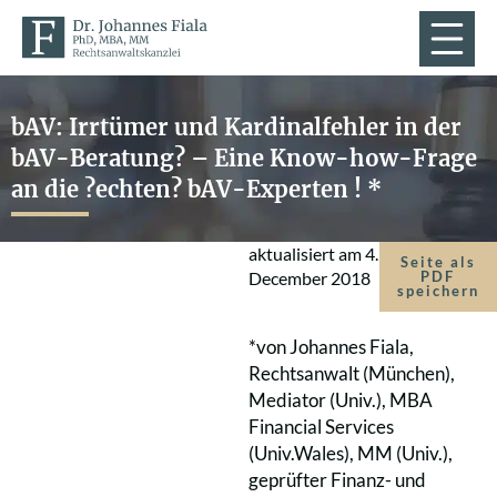
bAV: Irrtümer und Kardinalfehler in der
bAV-Beratung? – Eine Know-how-Frage
an die ?echten? bAV-Experten ! *
aktualisiert am
4.
Seite als
December 2018
PDF
speichern
*von Johannes Fiala,
Rechtsanwalt (München),
Mediator (Univ.), MBA
Financial Services
(Univ.Wales), MM (Univ.),
geprüfter Finanz- und