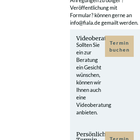
Anregungen zu obiger ?
Veröffentlichung mit
Formular? können gerne an
info@fiala.de gemailt werden.
Videoberatung
Termin
Sollten Sie
buchen
ein zur
Beratung
ein Gesicht
wünschen,
können wir
Ihnen auch
eine
Videoberatung
anbieten.
Persönlicher
Termin
Termin