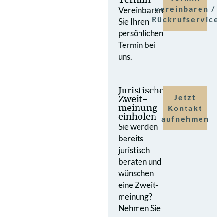
vereinbaren /
Vereinbaren
Rückrufservic
Sie Ihren
persönlichen
Termin bei
uns.
Juristische
Jetzt
Zweit­
meinung
Kontakt
einholen
aufnehmen
Sie werden
bereits
juristisch
beraten und
wünschen
eine Zweit­
meinung?
Nehmen Sie