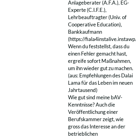
Anlageberater (A.F.A.), EG-
Experte (C.I.F.E.),
Lehrbeauftragter (Univ. of
Cooperative Education),
Bankkaufmann
(
https://fiala4instalive.instaw
Wenn du feststellst, dass du
einen Fehler gemacht hast,
ergreife sofort Maßnahmen,
um ihn wieder gut zu machen.
(aus: Empfehlungen des Dalai
Lama für das Leben im neuen
Jahrtausend)
Wie gut sind meine bAV-
Kenntnisse? Auch die
Veröffentlichung einer
Berufskammer zeigt, wie
gross das Interesse an der
betrieblichen