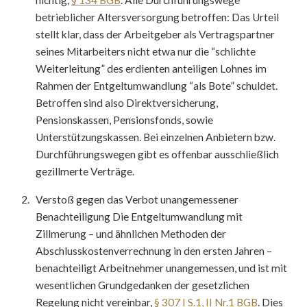
nichtig,
§ 134 BGB
. Alle Durchführungswege
betrieblicher Altersversorgung betroffen: Das Urteil
stellt klar, dass der Arbeitgeber als Vertragspartner
seines Mitarbeiters nicht etwa nur die “schlichte
Weiterleitung” des erdienten anteiligen Lohnes im
Rahmen der Entgeltumwandlung “als Bote” schuldet.
Betroffen sind also Direktversicherung,
Pensionskassen, Pensionsfonds, sowie
Unterstützungskassen. Bei einzelnen Anbietern bzw.
Durchführungswegen gibt es offenbar ausschließlich
gezillmerte Verträge.
Verstoß gegen das Verbot unangemessener
Benachteiligung Die Entgeltumwandlung mit
Zillmerung – und ähnlichen Methoden der
Abschlusskostenverrechnung in den ersten Jahren –
benachteiligt Arbeitnehmer unangemessen, und ist mit
wesentlichen Grundgedanken der gesetzlichen
Regelung nicht vereinbar,
§ 307 I S.1, II Nr.1 BGB
. Dies