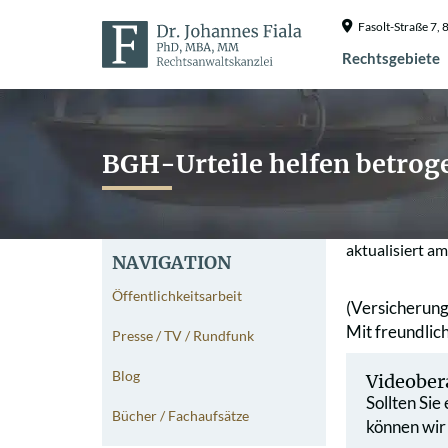
Fasolt-Straße 7
Rechtsgebiete
BGH-Urteile helfen betrog
aktualisiert a
NAVIGATION
Öffentlichkeitsarbeit
(Versicherung
Mit freundli
Presse / TV / Rundfunk
Blog
Videober
Sollten Sie
Bücher / Fachaufsätze
können wir