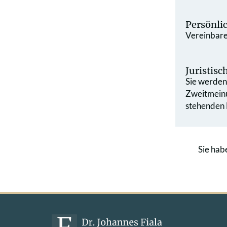
Persönli
Vereinbaren
Juristis
Sie werden 
Zweit­mein
stehenden L
Sie hab