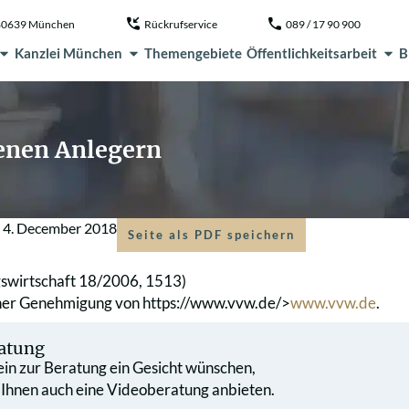
, 80639 München
Rückrufservice
089 / 17 90 900
Kanzlei München
Themengebiete
Öffentlichkeitsarbeit
B
enen Anlegern
m
4. December 2018
Seite als PDF speichern
swirtschaft 18/2006, 1513)
cher Genehmigung von
https://www.vvw.de/>
www.vvw.de
.
atung
 ein zur Beratung ein Gesicht wünschen,
 Ihnen auch eine Videoberatung anbieten.