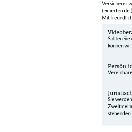
Versicherer w
(experten.de 
Mit freundli
Videober
Sollten Sie
können wir
Persönli
Vereinbaren
Juristis
Sie werden 
Zweit­mein
stehenden L