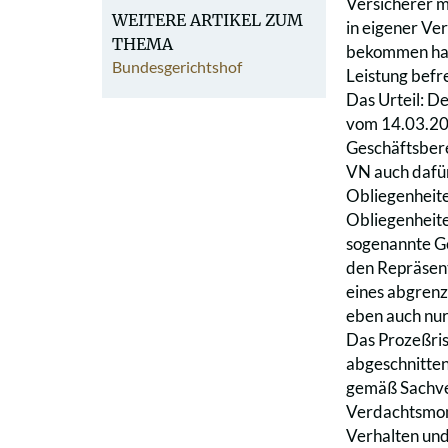
Versicherer m
WEITERE ARTIKEL ZUM
in eigener V
THEMA
bekommen hatt
Bundesgerichtshof
Leistung befre
Das Urteil: D
vom 14.03.20
Geschäftsbere
VN auch dafür
Obliegenheite
Obliegenheite
sogenannte Ge
den Repräsent
eines abgrenz
eben auch nur
Das Prozeßris
abgeschnitte
gemäß Sachver
Verdachtsmomen
Verhalten und