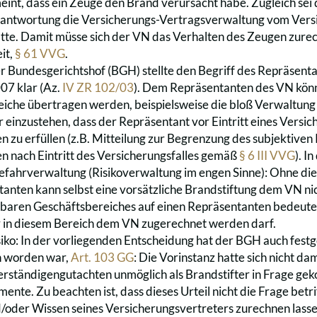
eint, dass ein Zeuge den Brand verursacht habe. Zugleich sei
erantwortung die Versicherungs-Vertragsverwaltung vom Ver
e. Damit müsse sich der VN das Verhalten des Zeugen zurech
it,
§ 61 VVG
.
er Bundesgerichtshof (BGH) stellte den Begriff des Repräsenta
07 klar (Az.
IV ZR 102/03
). Dem Repräsentanten des VN kön
iche übertragen werden, beispielsweise die bloß Verwaltung
 einzustehen, dass der Repräsentant vor Eintritt eines Versic
n zu erfüllen (z.B. Mitteilung zur Begrenzung des subjektive
n nach Eintritt des Versicherungsfalles gemäß
§ 6 III VVG
). I
fahrverwaltung (Risikoverwaltung im engen Sinne): Ohne di
anten kann selbst eine vorsätzliche Brandstiftung dem VN n
baren Geschäftsbereiches auf einen Repräsentanten bedeutet
 in diesem Bereich dem VN zugerechnet werden darf.
iko: In der vorliegenden Entscheidung hat der BGH auch festg
n worden war,
Art. 103 GG
: Die Vorinstanz hatte sich nicht d
ständigengutachten unmöglich als Brandstifter in Frage geko
te. Zu beachten ist, dass dieses Urteil nicht die Frage betriff
/oder Wissen seines Versicherungsvertreters zurechnen lasse