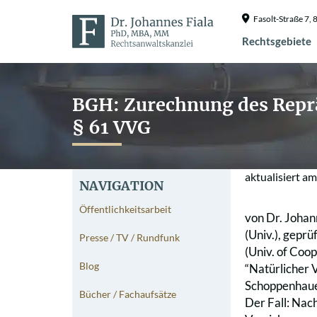
Fasolt-Straße 7
Rechtsgebiete
BGH: Zurechnung des Reprä
§ 61 VVG
aktualisiert a
NAVIGATION
Öffentlichkeitsarbeit
von Dr. Johan
(Univ.), gepr
Presse / TV / Rundfunk
(Univ. of Coo
Blog
“Natürlicher 
Schoppenhaue
Bücher / Fachaufsätze
Der Fall: Nac