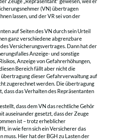
 der Zeuge „Repräsentant“ gewesen, weil er
sicherungsnehmer (VN) übertragen
nen lassen, und der VR sei von der
nten auf Seiten des VN durch sein Urteil
nen ganz verschiedene abgrenzbare
 des Versicherungsvertrages. Dann hat der
herungsfalles Anzeige- und sonstige
n Risikos, Anzeige von Gefahrerhöhungen,
n diesen Bereich fällt aber nicht die
e übertragung dieser Gefahrverwaltung auf
icht zugerechnet werden. Die übertragung
, dass das Verhalten des Repräsentanten
estellt, dass dem VN das rechtliche Gehör
amit auseinander gesetzt, dass der Zeuge
mmen ist – trotz erheblicher
t, in wie fern sich ein Versicherer das
n muss. Hier hat der BGH zu Lasten der