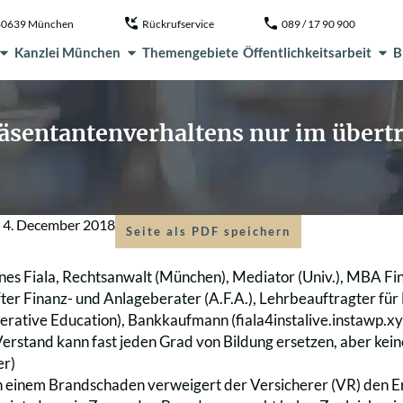
, 80639 München
Rückrufservice
089 / 17 90 900
Kanzlei München
Themengebiete
Öffentlichkeitsarbeit
B
sentantenverhaltens nur im übertr
m
4. December 2018
Seite als PDF speichern
nes Fiala, Rechtsanwalt (München), Mediator (Univ.), MBA Fi
üfter Finanz- und Anlageberater (A.F.A.), Lehrbeauftragter fü
perative Education), Bankkaufmann (fiala4instalive.instawp.xy
Verstand kann fast jeden Grad von Bildung ersetzen, aber keine
r)
h einem Brandschaden verweigert der Versicherer (VR) den E