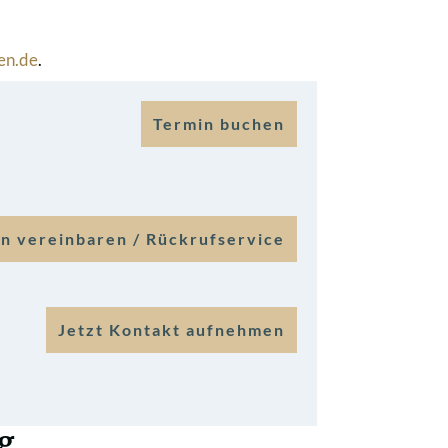
en.de
.
Termin buchen
n vereinbaren / Rückrufservice
Jetzt Kontakt aufnehmen
g