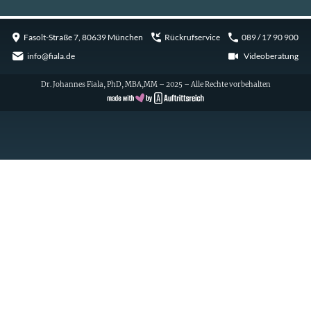
Fasolt-Straße 7, 80639 München
Rückrufservice
089 / 17 90 900
info@fiala.de
Videoberatung
Dr. Johannes Fiala, PhD, MBA,MM – 2025 – Alle Rechte vorbehalten
Cookie Consent with Real Cookie Banner