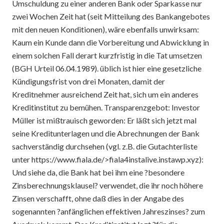
Umschuldung zu einer anderen Bank oder Sparkasse nur
zwei Wochen Zeit hat (seit Mitteilung des Bankangebotes
mit den neuen Konditionen), wäre ebenfalls unwirksam:
Kaum ein Kunde dann die Vorbereitung und Abwicklung in
einem solchen Fall derart kurzfristig in die Tat umsetzen
(BGH Urteil 06.04.1989). üblich ist hier eine gesetzliche
Kündigungsfrist von drei Monaten, damit der
Kreditnehmer ausreichend Zeit hat, sich um ein anderes
Kreditinstitut zu bemühen. Transparenzgebot: Investor
Müller ist mißtrauisch geworden: Er läßt sich jetzt mal
seine Kreditunterlagen und die Abrechnungen der Bank
sachverständig durchsehen (vgl. z.B. die Gutachterliste
unter
https://www.fiala.de/>fiala4instalive.instawp.xyz):
Und siehe da, die Bank hat bei ihm eine ?besondere
Zinsberechnungsklausel? verwendet, die ihr noch höhere
Zinsen verschafft, ohne daß dies in der Angabe des
sogenannten ?anfänglichen effektiven Jahreszinses? zum