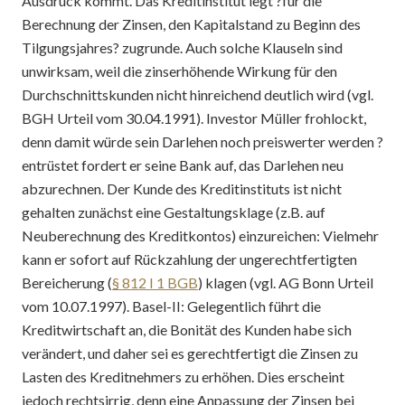
Ausdruck kommt. Das Kreditinstitut legt ?für die
Berechnung der Zinsen, den Kapitalstand zu Beginn des
Tilgungsjahres? zugrunde. Auch solche Klauseln sind
unwirksam, weil die zinserhöhende Wirkung für den
Durchschnittskunden nicht hinreichend deutlich wird (vgl.
BGH Urteil vom 30.04.1991). Investor Müller frohlockt,
denn damit würde sein Darlehen noch preiswerter werden ?
entrüstet fordert er seine Bank auf, das Darlehen neu
abzurechnen. Der Kunde des Kreditinstituts ist nicht
gehalten zunächst eine Gestaltungsklage (z.B. auf
Neuberechnung des Kreditkontos) einzureichen: Vielmehr
kann er sofort auf Rückzahlung der ungerechtfertigten
Bereicherung (
§ 812 I 1 BGB
) klagen (vgl. AG Bonn Urteil
vom 10.07.1997). Basel-II: Gelegentlich führt die
Kreditwirtschaft an, die Bonität des Kunden habe sich
verändert, und daher sei es gerechtfertigt die Zinsen zu
Lasten des Kreditnehmers zu erhöhen. Dies erscheint
jedoch rechtsirrig, denn eine Anpassung der Zinsen bei