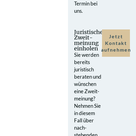
Termin bei
uns.
Juristische
Jetzt
Zweit­
meinung
Kontakt
einholen
aufnehmen
Sie werden
bereits
juristisch
beraten und
wünschen
eine Zweit­
meinung?
Nehmen Sie
in diesem
Fall über
nach­
stehenden