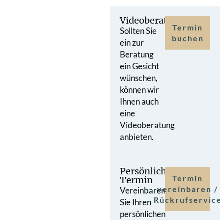
Videoberatung
Termin
Sollten Sie
buchen
ein zur
Beratung
ein Gesicht
wünschen,
können wir
Ihnen auch
eine
Videoberatung
anbieten.
Persönlicher
Termin
Termin
vereinbaren /
Vereinbaren
Rückrufservic
Sie Ihren
persönlichen