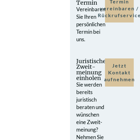
Termin
Termin
vereinbaren /
Vereinbaren
Rückrufservic
Sie Ihren
persönlichen
Termin bei
uns.
Juristische
Jetzt
Zweit­
meinung
Kontakt
einholen
aufnehmen
Sie werden
bereits
juristisch
beraten und
wünschen
eine Zweit­
meinung?
Nehmen Sie