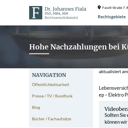
Fasolt-Straße 7
Rechtsgebiete
Hohe Nachzahlungen bei 
aktualisiert a
NAVIGATION
Öffentlichkeitsarbeit
Lebensversic
ep – Elektro 
Presse / TV / Rundfunk
Blog
Videober
Sollten Sie
Bücher / Fachaufsätze
können wir