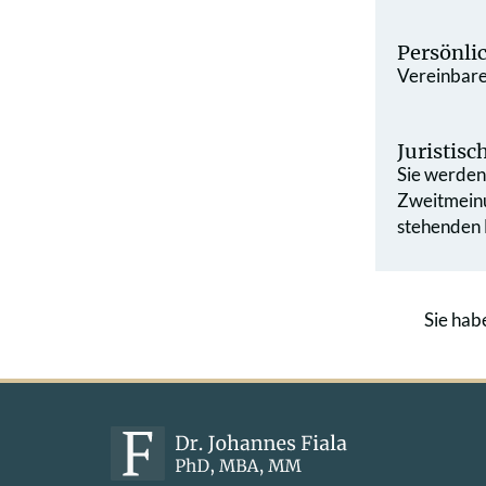
Persönli
Vereinbaren
Juristis
Sie werden 
Zweit­mein
stehenden L
Sie hab