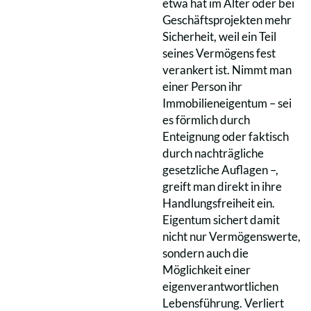
etwa hat im Alter oder bei
Geschäftsprojekten mehr
Sicherheit, weil ein Teil
seines Vermögens fest
verankert ist. Nimmt man
einer Person ihr
Immobilieneigentum – sei
es förmlich durch
Enteignung oder faktisch
durch nachträgliche
gesetzliche Auflagen –,
greift man direkt in ihre
Handlungsfreiheit ein.
Eigentum sichert damit
nicht nur Vermögenswerte,
sondern auch die
Möglichkeit einer
eigenverantwortlichen
Lebensführung. Verliert