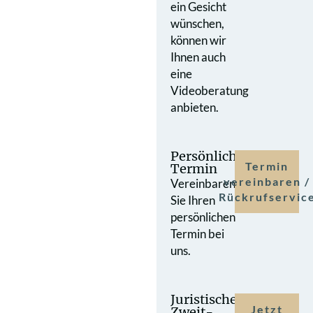
ein Gesicht
wünschen,
können wir
Ihnen auch
eine
Videoberatung
anbieten.
Persönlicher
Termin
Termin
vereinbaren /
Vereinbaren
Rückrufservic
Sie Ihren
persönlichen
Termin bei
uns.
Juristische
Jetzt
Zweit­