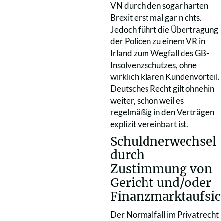
VN durch den sogar harten
Brexit erst mal gar nichts.
Jedoch führt die Übertragung
der Policen zu einem VR in
Irland zum Wegfall des GB-
Insolvenzschutzes, ohne
wirklich klaren Kundenvorteil.
Deutsches Recht gilt ohnehin
weiter, schon weil es
regelmäßig in den Verträgen
explizit vereinbart ist.
Schuldnerwechsel
durch
Zustimmung von
Gericht und/oder
Finanzmarktaufsic
Der Normalfall im Privatrecht