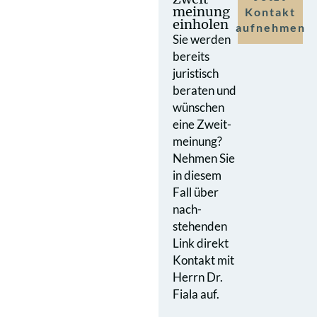
meinung
Kontakt
einholen
aufnehmen
Sie werden
bereits
juristisch
beraten und
wünschen
eine Zweit­
meinung?
Nehmen Sie
in diesem
Fall über
nach­
stehenden
Link direkt
Kontakt mit
Herrn Dr.
Fiala auf.