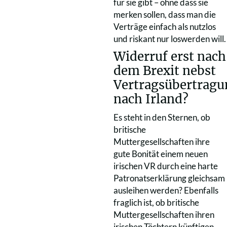
für sie gibt – ohne dass sie
merken sollen, dass man die
Verträge einfach als nutzlos
und riskant nur loswerden will.
Widerruf erst nach
dem Brexit nebst
Vertragsübertragu
nach Irland?
Es steht in den Sternen, ob
britische
Muttergesellschaften ihre
gute Bonität einem neuen
irischen VR durch eine harte
Patronatserklärung gleichsam
ausleihen werden? Ebenfalls
fraglich ist, ob britische
Muttergesellschaften ihren
irischen Töchtern künftigen