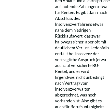
den Ablauf und alle Ansprüche
auf laufende Zahlungen etwa
für Renten. Es gibt dann nach
Abschluss des
Insolvenzverfahrens etwas
nahe dem niedrigen
Rückkaufswert, das zwar
halbwegs sicher, aber oft mit
deutlichem Verlust. Jedenfalls
entfällt bei Insolvenz der
vertragliche Anspruch (etwa
auch auf versicherte BU-
Rente), und es wird
(irgendwie, nicht unbedingt
nach Vertrag) vom
Insolvenzverwalter
abgerechnet, was noch
vorhanden ist. Also gibt es
auch für Berufsunfähigkeits-