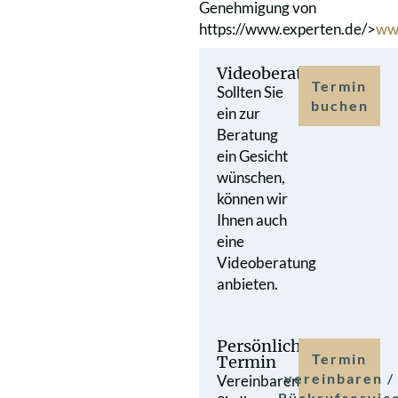
Genehmigung von
https://www.experten.de/>
ww
Videoberatung
Termin
Sollten Sie
buchen
ein zur
Beratung
ein Gesicht
wünschen,
können wir
Ihnen auch
eine
Videoberatung
anbieten.
Persönlicher
Termin
Termin
vereinbaren /
Vereinbaren
Rückrufservic