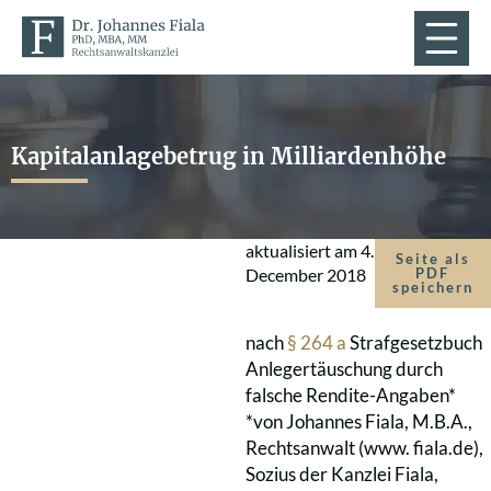
Kapitalanlagebetrug in Milliardenhöhe
aktualisiert am
4.
Seite als
December 2018
PDF
speichern
nach
§ 264 a
Strafgesetzbuch
Anlegertäuschung durch
falsche Rendite-Angaben*
*von Johannes Fiala, M.B.A.,
Rechtsanwalt (www. fiala.de),
Sozius der Kanzlei Fiala,