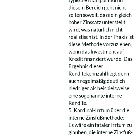
typische Manipulation in
diesem Bereich geht nicht
selten soweit, dass ein gleich
hoher Zinssatz unterstellt
wird, was natürlich nicht
realistisch ist. In der Praxis ist
diese Methode vorzuziehen,
wenn das Investment auf
Kredit finanziert wurde. Das
Ergebnis dieser
Renditekennzahl liegt denn
auch regelmäßig deutlich
niedriger als beispielsweise
eine sogenannte interne
Rendite.
5. Kardinal-Irrtum über die
interne Zinsfußmethode:
Es wäre ein fataler Irrtum zu
glauben, die interne Zinsfuß-