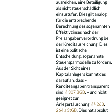
ausreichen, eine Beteiligung
als nicht steuerschädlich
einzustufen. Dies gilt analog
für die entsprechende
Berechnung des sogenannten
Effektivzinses nach der
Preisangabenverordnung bei
der Kreditausreichung. Dies
ist eine politische
Entscheidung, sogenannte
Steuersparmodelle zu fördern.
Aus der Sicht eines
Kapitalanlegers kommt des
darauf an, dass –
Renditeangaben transparent
sind,
§ 307 BGB
, – und nicht
geeignet zur
Anlegertäuschung,
§§ 263
,
264 a StGB
. Dies hat absolut