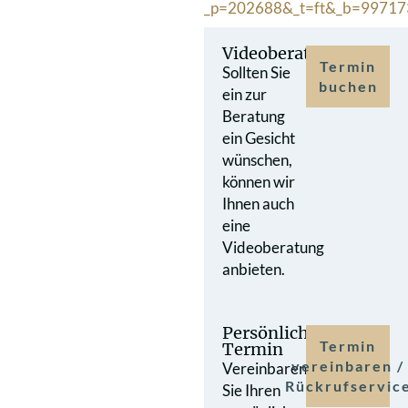
_p=202688&_t=ft&_b=99717
Videoberatung
Termin
Sollten Sie
buchen
ein zur
Beratung
ein Gesicht
wünschen,
können wir
Ihnen auch
eine
Videoberatung
anbieten.
Persönlicher
Termin
Termin
vereinbaren /
Vereinbaren
Rückrufservic
Sie Ihren