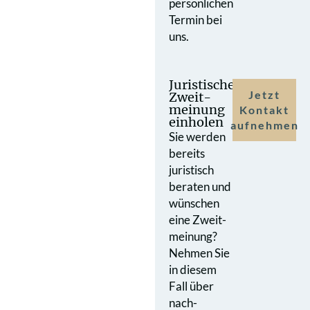
persönlichen
Termin bei
uns.
Juristische
Jetzt
Zweit­
meinung
Kontakt
einholen
aufnehmen
Sie werden
bereits
juristisch
beraten und
wünschen
eine Zweit­
meinung?
Nehmen Sie
in diesem
Fall über
nach­