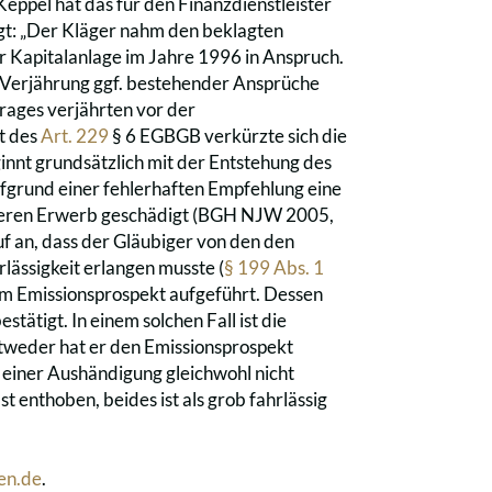
eppel hat das für den Finanzdienstleister
olgt: „Der Kläger nahm den beklagten
 Kapitalanlage im Jahre 1996 in Anspruch.
 Verjährung ggf. bestehender Ansprüche
rages verjährten vor der
t des
Art. 229
§ 6 EGBGB verkürzte sich die
innt grundsätzlich mit der Entstehung des
fgrund einer fehlerhaften Empfehlung eine
ch deren Erwerb geschädigt (BGH NJW 2005,
 an, dass der Gläubiger von den den
ässigkeit erlangen musste (
§ 199 Abs. 1
dem Emissionsprospekt aufgeführt. Dessen
stätigt. In einem solchen Fall ist die
ntweder hat er den Emissionsprospekt
f einer Aushändigung gleichwohl nicht
 enthoben, beides ist als grob fahrlässig
en.de
.