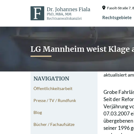
Fasolt-Straße 7
Rechtsgebiete
LG Mannheim weist Klage a
aktualisiert a
NAVIGATION
Öffentlichkeitsarbeit
Grobe Fahrläs
Seit der Refo
Presse / TV / Rundfunk
Verjährung vo
Blog
07.03.2007 ei
übergebenen u
Bücher / Fachaufsätze
seiner 1996 g