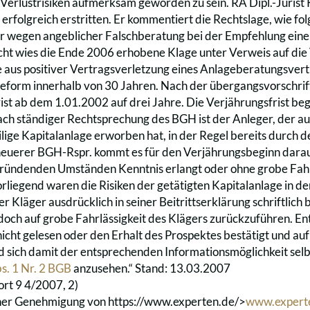
erlustrisiken aufmerksam geworden zu sein. RA Dipl.-Jurist K
l erfolgreich erstritten. Er kommentiert die Rechtslage, wie f
 wegen angeblicher Falschberatung bei der Empfehlung einer
ht wies die Ende 2006 erhobene Klage unter Verweis auf die
 aus positiver Vertragsverletzung eines Anlageberatungsvert
eform innerhalb von 30 Jahren. Nach der übergangsvorschrif
ist ab dem 1.01.2002 auf drei Jahre. Die Verjährungsfrist beg
ch ständiger Rechtsprechung des BGH ist der Anleger, der au
eilige Kapitalanlage erworben hat, in der Regel bereits dur
euerer BGH-Rspr. kommt es für den Verjährungsbeginn darauf
ündenden Umständen Kenntnis erlangt oder ohne grobe Fahrl
Vorliegend waren die Risiken der getätigten Kapitalanlage in 
er Kläger ausdrücklich in seiner Beitrittserklärung schriftlich be
doch auf grobe Fahrlässigkeit des Klägers zurückzuführen. E
nicht gelesen oder den Erhalt des Prospektes bestätigt und au
 sich damit der entsprechenden Informationsmöglichkeit selbst
s. 1 Nr. 2 BGB
anzusehen.“ Stand: 13.03.2007
ort 9 4/2007, 2)
cher Genehmigung von
https://www.experten.de/>
www.expert