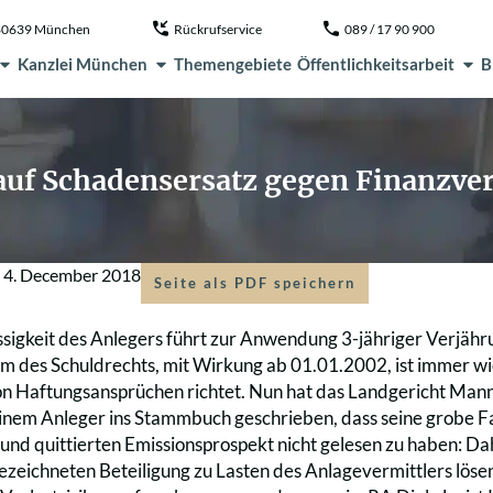
, 80639 München
Rückrufservice
089 / 17 90 900
Kanzlei München
Themengebiete
Öffentlichkeitsarbeit
B
uf Schadensersatz gegen Finanzver
m
4. December 2018
Seite als PDF speichern
sigkeit des Anlegers führt zur Anwendung 3-jähriger Verjähr
rm des Schuldrechts, mit Wirkung ab 01.01.2002, ist immer wied
n Haftungsansprüchen richtet. Nun hat das Landgericht Man
nem Anleger ins Stammbuch geschrieben, dass seine grobe Fah
nd quittierten Emissionsprospekt nicht gelesen zu haben: Dah
ezeichneten Beteiligung zu Lasten des Anlagevermittlers löse