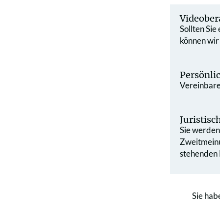
Videober
Sollten Sie
können wir
Persönli
Vereinbaren
Juristis
Sie werden 
Zweit­mein
stehenden L
Sie hab