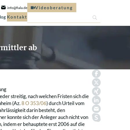
Videoberatung
info@fiala.de
log
Kontakt
mittler ab
ung
er streitig, nach welchen Fristen sich die
nheim (Az.
8 O 353/06
) durch Urteil vom
rlässigkeit darin besteht, den
er konnte sich der Anleger auch nicht von
n, indem er behauptete erst 2006 auf die