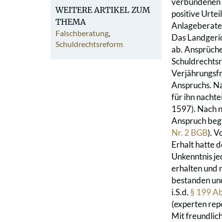
verbundenen V
WEITERE ARTIKEL ZUM
positive Urtei
THEMA
Anlageberater
Falschberatung
,
Das Landgeric
Schuldrechtsreform
ab. Ansprüche
Schuldrechtsr
Verjährungsfr
Anspruchs. Na
für ihn nacht
1597). Nach n
Anspruch begr
Nr. 2 BGB
). 
Erhalt hatte d
Unkenntnis je
erhalten und 
bestanden und
i.S.d.
§ 199 Ab
(experten rep
Mit freundli