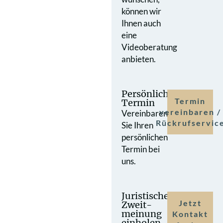
können wir
Ihnen auch
eine
Videoberatung
anbieten.
Persönlicher
Termin
Termin
vereinbaren /
Vereinbaren
Rückrufservic
Sie Ihren
persönlichen
Termin bei
uns.
Juristische
Jetzt
Zweit­
meinung
Kontakt
einholen