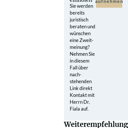
aufnehmen
Sie werden
bereits
juristisch
beraten und
wünschen
eine Zweit­
meinung?
Nehmen Sie
in diesem
Fall über
nach­
stehenden
Link direkt
Kontakt mit
Herrn Dr.
Fiala auf.
Weiterempfehlung