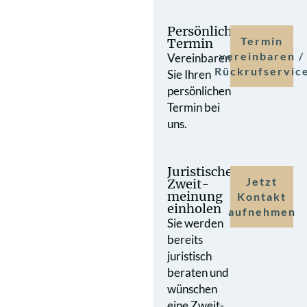
Persönlicher
Termin
Termin
vereinbaren /
Vereinbaren
Rückrufservic
Sie Ihren
persönlichen
Termin bei
uns.
Juristische
Jetzt
Zweit­
meinung
Kontakt
einholen
aufnehmen
Sie werden
bereits
juristisch
beraten und
wünschen
eine Zweit­