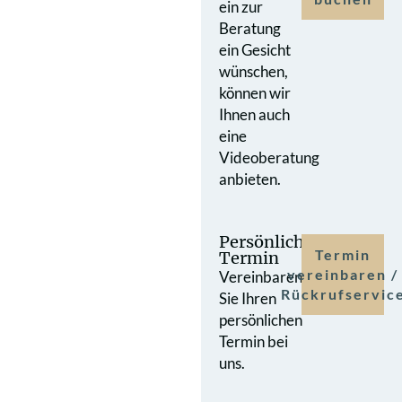
ein zur
Beratung
ein Gesicht
wünschen,
können wir
Ihnen auch
eine
Videoberatung
anbieten.
Persönlicher
Termin
Termin
vereinbaren /
Vereinbaren
Rückrufservic
Sie Ihren
persönlichen
Termin bei
uns.