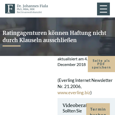
Ratingagenturen können Haftung nicht
durch Klauseln ausschließen
aktualisiert am
4.
Seite als
December 2018
PDF
speichern
(Everling Internet Newsletter
Nr. 21.2006,
www.everling.biz
)
Videoberatung
Termin
Sollten Sie
buchen