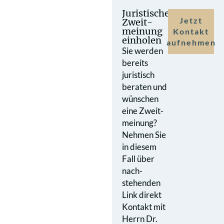
Juristische
Jetzt
Zweit­
meinung
Kontakt
einholen
aufnehmen
Sie werden
bereits
juristisch
beraten und
wünschen
eine Zweit­
meinung?
Nehmen Sie
in diesem
Fall über
nach­
stehenden
Link direkt
Kontakt mit
Herrn Dr.