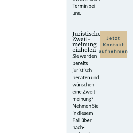
Termin bei
uns.
Juristische
Jetzt
Zweit­
meinung
Kontakt
einholen
aufnehmen
Sie werden
bereits
juristisch
beraten und
wünschen
eine Zweit­
meinung?
Nehmen Sie
in diesem
Fall über
nach­