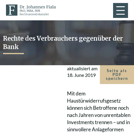
Rechte des Verbrauchers gegenüber der
Bank
aktualisiert am
Seite als
18. June 2019
PDF
speichern
Mit dem
Haustürwiderrufsgesetz
können sich Betroffene noch
nach Jahren von unrentablen
Investments trennen – und in
sinnvollere Anlageformen