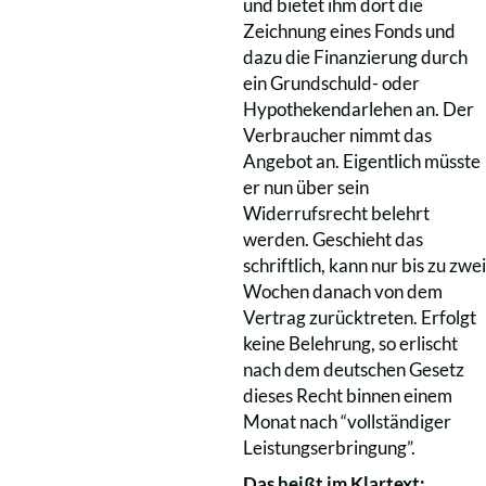
und bietet ihm dort die
Zeichnung eines Fonds und
dazu die Finanzierung durch
ein Grundschuld- oder
Hypothekendarlehen an. Der
Verbraucher nimmt das
Angebot an. Eigentlich müsste
er nun über sein
Widerrufsrecht belehrt
werden. Geschieht das
schriftlich, kann nur bis zu zwei
Wochen danach von dem
Vertrag zurücktreten. Erfolgt
keine Belehrung, so erlischt
nach dem deutschen Gesetz
dieses Recht binnen einem
Monat nach “vollständiger
Leistungserbringung”.
Das heißt im Klartext: