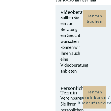
Videoberatung
Termin
Sollten Sie
buchen
ein zur
Beratung
ein Gesicht
wünschen,
können wir
Ihnen auch
eine
Videoberatung
anbieten.
Persönlicher
Termin
Termin
vereinbaren /
Vereinbaren
Rückrufservic
Sie Ihren
persönlichen