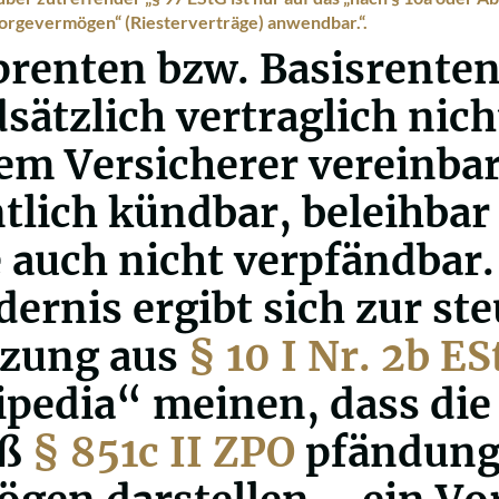
orgevermögen“ (Riesterverträge) anwendbar.“.
renten bzw. Basisrenten
sätzlich vertraglich nich
em Versicherer vereinbar
tlich kündbar, beleihbar 
 auch nicht verpfändbar.
dernis ergibt sich zur st
tzung aus
§ 10 I Nr. 2b E
pedia“ meinen, dass die
äß
§ 851c II ZPO
pfändung