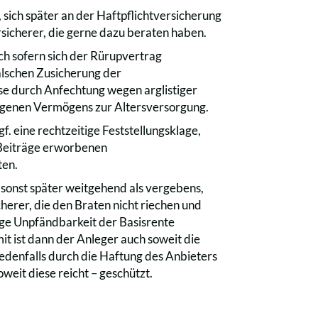
 sich später an der Haftpflichtversicherung
rsicherer, die gerne dazu beraten haben.
ch sofern sich der Rürupvertrag
falschen Zusicherung der
e durch Anfechtung wegen arglistiger
igenen Vermögens zur Altersversorgung.
. eine rechtzeitige Feststellungsklage,
 Beiträge erworbenen
ten.
sonst später weitgehend als vergebens,
herer, die den Braten nicht riechen und
lige Unpfändbarkeit der Basisrente
t ist dann der Anleger auch soweit die
jedenfalls durch die Haftung des Anbieters
weit diese reicht – geschützt.