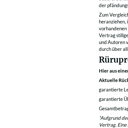
der pfändung
Zum Vergleich
heranziehen, 
vorhandenen R
Vertrag still
und Autoren v
durch über al
Rürupr
Hier aus eine
Aktuelle Rüc
garantierte L
garantierte Ü
Gesamtbetrag 
*Aufgrund der
Vertrag. Eine