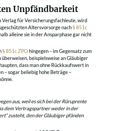
tten Unpfändbarkeit
m Verlag für Versicherungsfachleute, wird
gsgeschützten Altersvorsorge nach
§ 851c
lb alleine sie in der Ansparphase gar nicht
ch
§ 851c ZPO
hingegen – im Gegensatz zum
 überweisen, beispielsweise an Gläubiger
haupten, dass man ohne Rückkaufswert in
n – sogar beliebig hohe Beträge –
könne.
gen aus, weil es sich bei der Rüruprente
ass dem Vertragspartner weder in der
rt“ zusteht, den der Gläubiger pfänden