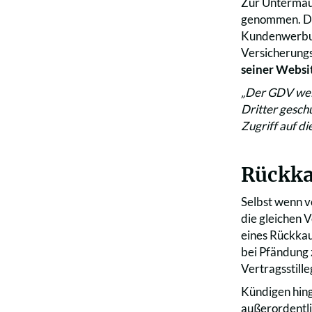
Zur Untermau
genommen. Der
Kundenwerbung
Versicherungs
seiner Websi
„Der GDV weis
Dritter gesch
Zugriff auf di
Rückka
Selbst wenn v
die gleichen 
eines Rückkau
bei Pfändung 
Vertragsstill
Kündigen hing
außerordentli