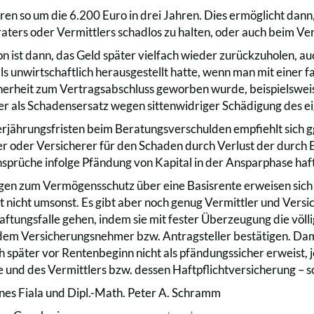
ren so um die 6.200 Euro in drei Jahren. Dies ermöglicht dann,
aters oder Vermittlers schadlos zu halten, oder auch beim Ve
n ist dann, das Geld später vielfach wieder zurückzuholen, au
ls unwirtschaftlich herausgestellt hatte, wenn man mit einer 
erheit zum Vertragsabschluss geworben wurde, beispielsweis
r als Schadensersatz wegen sittenwidriger Schädigung des e
jährungsfristen beim Beratungsverschulden empfiehlt sich ggf
er oder Versicherer für den Schaden durch Verlust der durch
sprüche infolge Pfändung von Kapital in der Ansparphase haf
n zum Vermögensschutz über eine Basisrente erweisen sich 
 nicht umsonst. Es gibt aber noch genug Vermittler und Versic
Haftungsfalle gehen, indem sie mit fester Überzeugung die völ
dem Versicherungsnehmer bzw. Antragsteller bestätigen. Dami
ch später vor Rentenbeginn nicht als pfändungssicher erweist, 
 und des Vermittlers bzw. dessen Haftpflichtversicherung – so
nes Fiala und Dipl.-Math. Peter A. Schramm