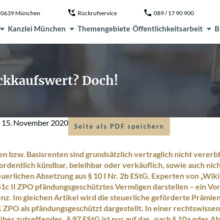
, 80639 München
Rückrufservice
089 / 17 90 900
Kanzlei München
Themengebiete
Öffentlichkeitsarbeit
B
ckkaufswert? Doch!
m
15. November 2020
Seite als PDF speichern
n bzw. Basisrenten sind grundsätzlich vertraglich nicht vererb
 ordentlich kündbar, beleihbar oder verkäuflich, sowie auch nic
teuerlichen Absetzung aus § 10 I Nr. 2b EStG. Experten von „Wik
1c II ZPO pfändungsgeschütztes Vermögen darstellen – ein Vorte
enz. Im gleichen Artikel wird die steuerliche geförderte Prämi
1 ZPO als pfändungsgeschützt dargestellt. In einer rechtswisse
er zutreffender „§ 97 EStG ist nur auf das „nach § 10a oder Ab