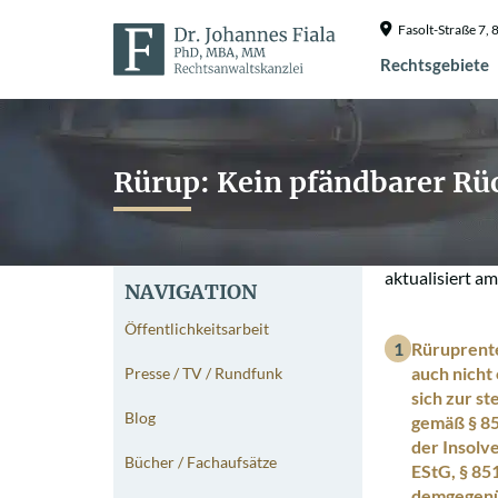
Fasolt-Straße 7
Rechtsgebiete
Rürup: Kein pfändbarer Rü
aktualisiert a
NAVIGATION
Öffentlichkeitsarbeit
Rüruprente
auch nicht
Presse / TV / Rundfunk
sich zur s
Blog
gemäß § 85
der Insolv
Bücher / Fachaufsätze
EStG, § 85
demgegenüb