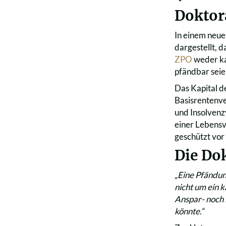
Doktor
In einem neue
dargestellt, 
ZPO
weder kap
pfändbar seie
Das Kapital d
Basisrentenve
und Insolvenz
einer Lebensv
geschützt vor
Die Dok
„Eine Pfändun
nicht um ein 
Anspar- noch 
könnte.“