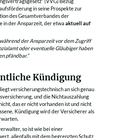
ngsvertragsgesetz“ (VVG) Bezug
ufsförderung in seine Prospekte zur
ation des Gesamtverbandes der
 in der Ansparzeit, der etwa
aktuell auf
 während der Ansparzeit vor dem Zugriff
Sozialamt oder eventuelle Gläubiger haben
en pfändbar.“
entliche Kündigung
liegt versicherungstechnisch an sich genau
nsversicherung, und die Nichtauszahlung
ht, das er nicht vorhanden ist und nicht
ossene, Kündigung wird der Versicherer als
erwarten.
walter, so ist wie bei einer
ert, allenfalls mit dem begrenzten Schutz