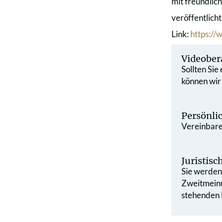
mit freundli
veröffentlich
Link:
https:/
Videober
Sollten Sie
können wir
Persönli
Vereinbaren
Juristis
Sie werden 
Zweit­mein
stehenden L