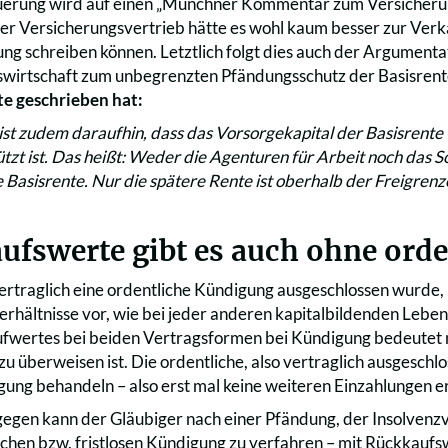
erung wird auf einen „Münchner Kommentar zum Versicheru
 Versicherungsvertrieb hätte es wohl kaum besser zur Verka
 schreiben können. Letztlich folgt dies auch der Argument
wirtschaft zum unbegrenzten Pfändungsschutz der Basisrente
te geschrieben hat:
t zudem daraufhin, dass das Vorsorgekapital der Basisrente
ützt ist. Das heißt: Weder die Agenturen für Arbeit noch das 
e Basisrente. Nur die spätere Rente ist oberhalb der Freigrenz
ufswerte gibt es auch ohne ord
ertraglich eine ordentliche Kündigung ausgeschlossen wurde, 
Verhältnisse vor, wie bei jeder anderen kapitalbildenden Lebe
fwertes bei beiden Vertragsformen bei Kündigung bedeutet nic
zu überweisen ist. Die ordentliche, also vertraglich ausgeschl
egung behandeln – also erst mal keine weiteren Einzahlungen 
egen kann der Gläubiger nach einer Pfändung, der Insolvenzver
chen bzw. fristlosen Kündigung zu verfahren – mit Rückkaufsw