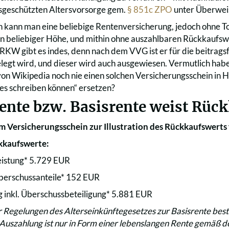
sgeschützten Altersvorsorge gem.
§ 851c ZPO
unter Überwei
 kann man eine beliebige Rentenversicherung, jedoch ohne Tod
in beliebiger Höhe, und mithin ohne auszahlbaren Rückkaufsw
KW gibt es indes, denn nach dem VVG ist er für die beitrags
gelegt wird, und dieser wird auch ausgewiesen. Vermutlich h
on Wikipedia noch nie einen solchen Versicherungsschein in
les schreiben können“ ersetzen?
ente bzw. Basisrente weist Rüc
m Versicherungsschein zur Illustration des Rückkaufswerts 
kkaufswerte:
eistung* 5.729 EUR
berschussanteile* 152 EUR
inkl. Überschussbeteiligung* 5.881 EUR
 Regelungen des Alterseinkünftegesetzes zur Basisrente best
 Auszahlung ist nur in Form einer lebenslangen Rente gemäß 