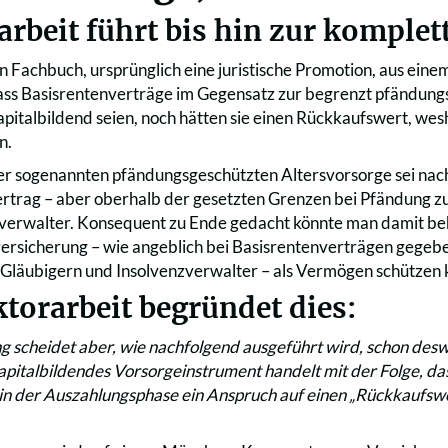
arbeit führt bis hin zur komple
n Fachbuch, ursprünglich eine juristische Promotion, aus eine
dass Basisrentenverträge im Gegensatz zur begrenzt pfändun
italbildend seien, noch hätten sie einen Rückkaufswert, wesha
n.
er sogenannten pfändungsgeschützten Altersvorsorge sei na
rtrag – aber oberhalb der gesetzten Grenzen bei Pfändung zu
verwalter. Konsequent zu Ende gedacht könnte man damit be
ersicherung – wie angeblich bei Basisrentenverträgen gegebe
 Gläubigern und Insolvenzverwalter – als Vermögen schützen 
torarbeit begründet dies:
g scheidet aber, wie nachfolgend ausgeführt wird, schon deswe
kapitalbildendes Vorsorgeinstrument handelt mit der Folge, d
in der Auszahlungsphase ein Anspruch auf einen „Rückkaufswe