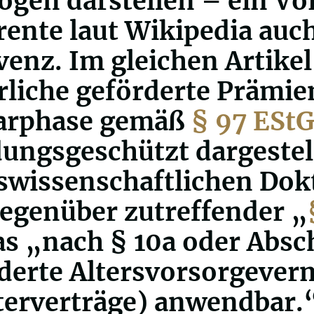
gen darstellen – ein Vor
rente laut Wikipedia auch
venz. Im gleichen Artikel
rliche geförderte Prämie
arphase gemäß
§ 97 ESt
ungsgeschützt dargestell
swissenschaftlichen Dokt
genüber zutreffender „
as „nach § 10a oder Absc
derte Altersvorsorgeve
terverträge) anwendbar.