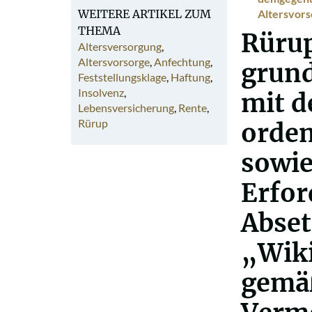
WEITERE ARTIKEL ZUM
Altersvors
THEMA
Rürup
Altersversorgung
,
Altersvorsorge
,
Anfechtung
,
grund
Feststellungsklage
,
Haftung
,
Insolvenz
,
mit d
Lebensversicherung
,
Rente
,
Rürup
orden
sowie
Erfor
Abse
„Wiki
gem