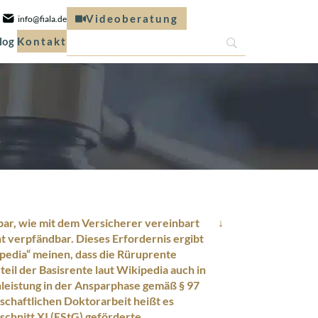
Videoberatung
info@fiala.de
log
Kontakt
bar, wie mit dem Versicherer vereinbart
ht verpfändbar. Dieses Erfordernis ergibt
ipedia“ meinen, dass die Rüruprente
il der Basisrente laut Wikipedia auch in
enleistung in der Ansparphase gemäß § 97
nschaftlichen Doktorarbeit heißt es
schnitt XI (EStG) geförderte