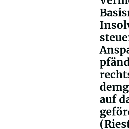
Vermö
Basis
Insol
steue
Ansp
pfänd
recht
demge
auf d
geför
(Ries