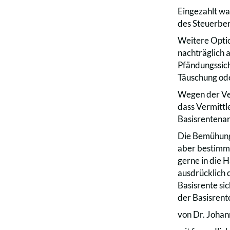
Eingezahlt wa
des Steuerber
Weitere Optio
nachträglich a
Pfändungssich
Täuschung ode
Wegen der Ver
dass Vermittl
Basisrentenan
Die Bemühunge
aber bestimmt
gerne in die 
ausdrücklich 
Basisrente si
der Basisrente
von Dr. Johan