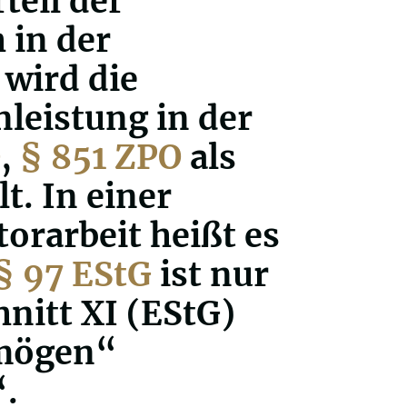
teil der
 in der
 wird die
nleistung in der
G
,
§ 851 ZPO
als
t. In einer
orarbeit heißt es
§ 97 EStG
ist nur
hnitt XI (EStG)
rmögen“
“.