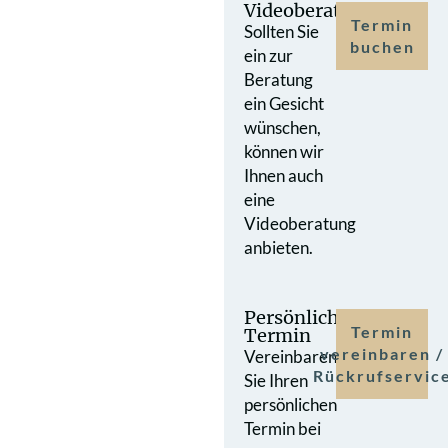
Videoberatung
Termin
Sollten Sie
buchen
ein zur
Beratung
ein Gesicht
wünschen,
können wir
Ihnen auch
eine
Videoberatung
anbieten.
Persönlicher
Termin
Termin
vereinbaren /
Vereinbaren
Rückrufservic
Sie Ihren
persönlichen
Termin bei