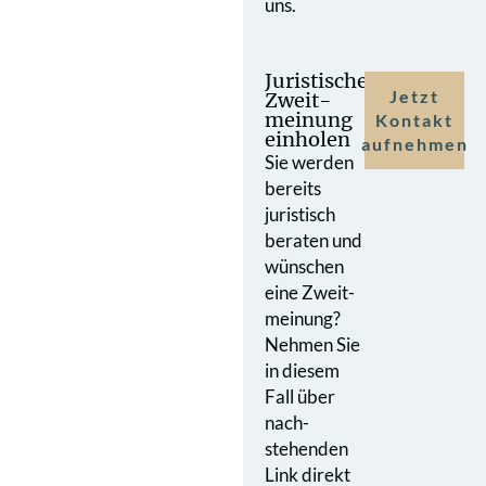
uns.
Juristische
Jetzt
Zweit­
meinung
Kontakt
einholen
aufnehmen
Sie werden
bereits
juristisch
beraten und
wünschen
eine Zweit­
meinung?
Nehmen Sie
in diesem
Fall über
nach­
stehenden
Link direkt