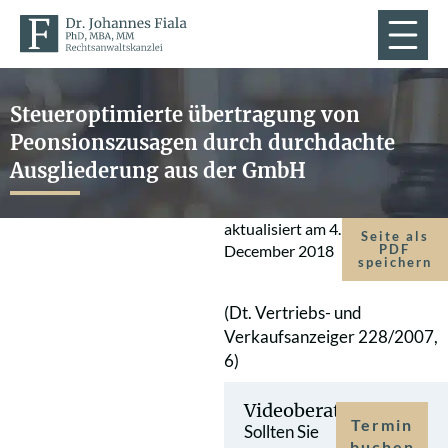
Steueroptimierte übertragung von
Peonsionszusagen durch durchdachte
Ausgliederung aus der GmbH
aktualisiert am
4.
Seite als
December 2018
PDF
speichern
(Dt. Vertriebs- und
Verkaufsanzeiger 228/2007,
6)
Videoberatung
Termin
Sollten Sie
buchen