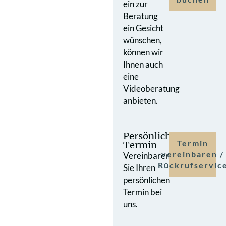
ein zur
Beratung
ein Gesicht
wünschen,
können wir
Ihnen auch
eine
Videoberatung
anbieten.
Persönlicher
Termin
Termin
vereinbaren /
Vereinbaren
Rückrufservic
Sie Ihren
persönlichen
Termin bei
uns.