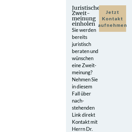
Juristische
Jetzt
Zweit­
meinung
Kontakt
einholen
aufnehmen
Sie werden
bereits
juristisch
beraten und
wünschen
eine Zweit­
meinung?
Nehmen Sie
in diesem
Fall über
nach­
stehenden
Link direkt
Kontakt mit
Herrn Dr.