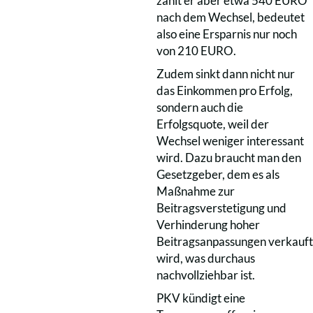
zahlt er aber etwa 540 EURO
nach dem Wechsel, bedeutet
also eine Ersparnis nur noch
von 210 EURO.
Zudem sinkt dann nicht nur
das Einkommen pro Erfolg,
sondern auch die
Erfolgsquote, weil der
Wechsel weniger interessant
wird. Dazu braucht man den
Gesetzgeber, dem es als
Maßnahme zur
Beitragsverstetigung und
Verhinderung hoher
Beitragsanpassungen verkauft
wird, was durchaus
nachvollziehbar ist.
PKV kündigt eine