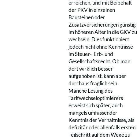
erreichen, und mit Beibehalt
der PKV in einzelnen
Bausteinen oder
Zusatzversicherungen günstig
im höheren Alter in die GKV zu
wechseln. Dies funktioniert
jedoch nicht ohne Kenntnisse
im Steuer-, Erb- und
Gesellschaftsrecht. Ob man
dort wirklich besser
aufgehoben ist, kann aber
durchaus fraglich sein.
Manche Lösung des
Tarifwechseloptimierers
erweist sich später, auch
mangels umfassender
Kenntnis der Verhältnisse, als
defizitär oder allenfalls ersten
Teilschritt auf dem Wege zu