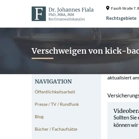
Fasolt-Straße 7
Rechtsgebiete
Verschweigen von kick-back
aktualisiert a
NAVIGATION
Öffentlichkeitsarbeit
Versicherungs
Presse / TV / Rundfunk
Videober
Blog
Sollten Sie
können wir
Bücher / Fachaufsätze