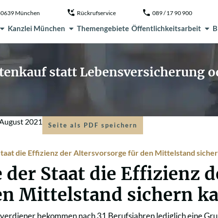
, 80639 München
Rückrufservice
089 / 17 90 900
Kanzlei München
Themengebiete
Öffentlichkeitsarbeit
B
tenkauf statt Lebensversicherung o
 August 2021
Seite als PDF speichern
taat die Effizienz der Altersvorsorge für den Mittelstand siche
 der Staat die Effizienz 
en Mittelstand sichern k
verdiener bekommen nach 31 Berufsjahren lediglich eine Grun