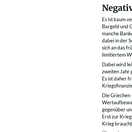
Negati
Es ist kaum v
Bargeld und G
manche Banken
dabei in der 
sich an das f
limitiertem W
Dabei wird lei
zweiten Jahr g
Es ist daher 
Kriegsfinanzi
Die Griechen 
Wertaufbewah
gegenüber und
Erst zur Krie
Krieg braucht