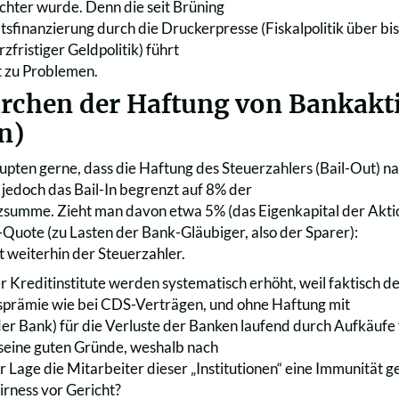
chter wurde. Denn die seit Brüning
sfinanzierung durch die Druckerpresse (Fiskalpolitik über bis
rzfristiger Geldpolitik) führt
t zu Problemen.
rchen der Haftung von Bankakt
n)
aupten gerne, dass die Haftung des Steuerzahlers (Bail-Out) 
t jedoch das Bail-In begrenzt auf 8% der
summe. Zieht man davon etwa 5% (das Eigenkapital der Akti
Quote (zu Lasten der Bank-Gläubiger, also der Sparer):
t weiterhin der Steuerzahler.
er Kreditinstitute werden systematisch erhöht, weil faktisch 
sprämie wie bei CDS-Verträgen, und ohne Haftung mit
der Bank) für die Verluste der Banken laufend durch Aufkäufe
 seine guten Gründe, weshalb nach
Lage die Mitarbeiter dieser „Institutionen“ eine Immunität ge
irness vor Gericht?