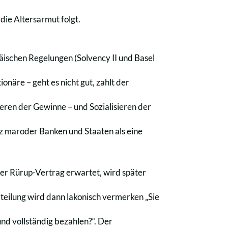
die Altersarmut folgt.
äischen Regelungen (Solvency II und Basel
onäre – geht es nicht gut, zahlt der
eren der Gewinne – und Sozialisieren der
nz maroder Banken und Staaten als eine
er Rürup-Vertrag erwartet, wird später
teilung wird dann lakonisch vermerken „Sie
und vollständig bezahlen?“. Der