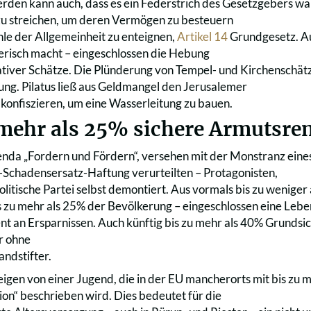
den kann auch, dass es ein Federstrich des Gesetzgebers wä
 zu streichen, um deren Vermögen zu besteuern
e der Allgemeinheit zu enteignen,
Artikel 14
Grundgesetz. Auc
derisch macht – eingeschlossen die Hebung
ativer Schätze. Die Plünderung von Tempel- und Kirchenschätz
ng. Pilatus ließ aus Geldmangel den Jerusalemer
konfiszieren, um eine Wasserleitung zu bauen.
 mehr als 25% sichere Armutsre
nda „Fordern und Fördern“, versehen mit der Monstranz ein
chadensersatz-Haftung verurteilten – Protagonisten,
politische Partei selbst demontiert. Aus vormals bis zu wenig
s zu mehr als 25% der Bevölkerung – eingeschlossen eine Lebe
nt an Ersparnissen. Auch künftig bis zu mehr als 40% Grundsi
r ohne
ndstifter.
igen von einer Jugend, die in der EU mancherorts mit bis zu 
ion“ beschrieben wird. Dies bedeutet für die