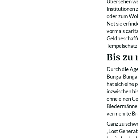
Übersehen wer
Institutionen
oder zum Wohl
Not sie erfin
vormals carit
Geldbeschaffu
Tempelschatz 
Bis zu
Durch die Age
Bunga-Bunga-S
hat sich eine 
inzwischen bi
ohne einen Ce
Biedermänne
vermehrte Bra
Ganz zu schwe
„Lost Generat