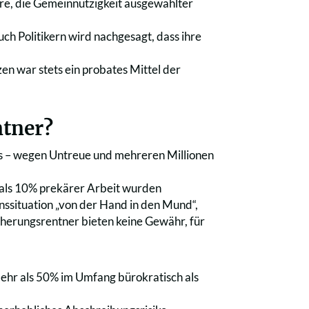
re, die Gemeinnützigkeit ausgewählter
h Politikern wird nachgesagt, dass ihre
en war stets ein probates Mittel der
ntner?
es – wegen Untreue und mehreren Millionen
er als 10% prekärer Arbeit wurden
nssituation „von der Hand in den Mund“,
cherungsrentner bieten keine Gewähr, für
mehr als 50% im Umfang bürokratisch als