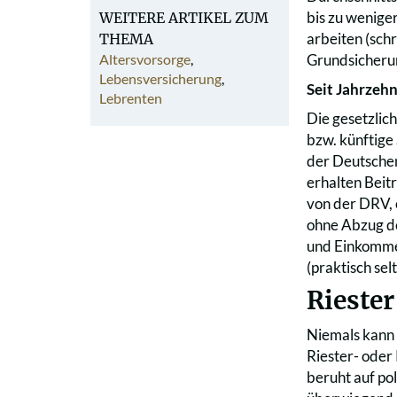
bis zu wenige
WEITERE ARTIKEL ZUM
arbeiten (sch
THEMA
Altersvorsorge
,
Grundsicheru
Lebensversicherung
,
Seit Jahrzeh
Lebrenten
Die gesetzlic
bzw. künftige
der Deutschen
erhalten Bei
von der DRV, 
ohne Abzug d
und Einkommen
(praktisch se
Rieste
Niemals kann 
Riester- oder
beruht auf po