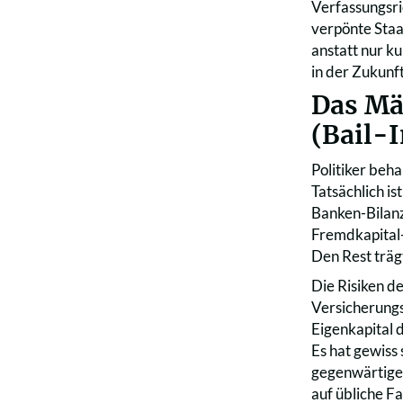
Verfassungsri
verpönte Staat
anstatt nur ku
in der Zukunf
Das Mä
(Bail-I
Politiker beh
Tatsächlich is
Banken-Bilanz
Fremdkapital-
Den Rest träg
Die Risiken d
Versicherung
Eigenkapital 
Es hat gewiss
gegenwärtiger 
auf übliche Fa