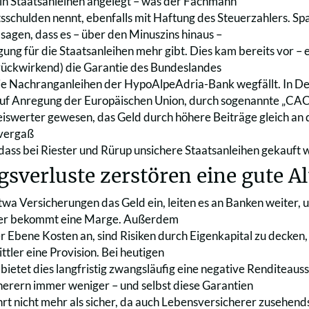
n Staatsanleihen angelegt – was der Fachmann
tsschulden nennt, ebenfalls mit Haftung des Steuerzahlers. Sp
sagen, dass es – über den Minuszins hinaus –
gung für die Staatsanleihen mehr gibt. Dies kam bereits vor – 
rückwirkend) die Garantie des Bundeslandes
ie Nachranganleihen der HypoAlpeAdria-Bank wegfällt. In Deu
auf Anregung der Europäischen Union, durch sogenannte „CAC-
eiswerter gewesen, das Geld durch höhere Beiträge gleich an 
vergaß
 dass bei Riester und Rürup unsichere Staatsanleihen gekauft 
sverluste zerstören eine gute A
wa Versicherungen das Geld ein, leiten es an Banken weiter, un
der bekommt eine Marge. Außerdem
der Ebene Kosten an, sind Risiken durch Eigenkapital zu decken
tler eine Provision. Bei heutigen
bietet dies langfristig zwangsläufig eine negative Renditeauss
erern immer weniger – und selbst diese Garantien
rt nicht mehr als sicher, da auch Lebensversicherer zusehend