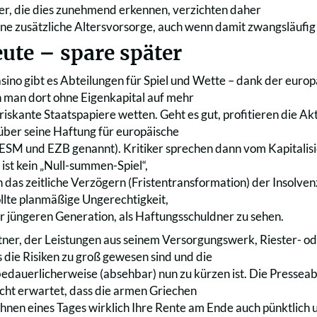
r, die dies zunehmend erkennen, verzichten daher
eine zusätzliche Altersvorsorge, auch wenn damit zwangsläufig 
ute – spare später
ino gibt es Abteilungen für Spiel und Wette – dank der europ
 man dort ohne Eigenkapital auf mehr
iskante Staatspapiere wetten. Geht es gut, profitieren die Akti
über seine Haftung für europäische
 (ESM und EZB genannt). Kritiker sprechen dann vom Kapitalisi
 ist kein „Null-summen-Spiel“,
 das zeitliche Verzögern (Fristentransformation) der Insolve
ollte planmäßige Ungerechtigkeit,
 jüngeren Generation, als Haftungsschuldner zu sehen.
er, der Leistungen aus seinem Versorgungswerk, Riester- od
s die Risiken zu groß gewesen sind und die
edauerlicherweise (absehbar) nun zu kürzen ist. Die Presseab
cht erwartet, dass die armen Griechen
Ihnen eines Tages wirklich Ihre Rente am Ende auch pünktlich 