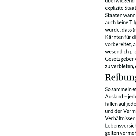
überwiegend i
explizite Staa
Staaten wann 
auch keine Til
wurde, dass (
Kärnten für d
vorbereitet, 
wesentlich pr
Gesetzgeber 
zu verbieten,
Reibung
So sammeln et
Ausland – je
fallen auf je
und der Vermit
Verhältnissen 
Lebensversich
gelten vermeh