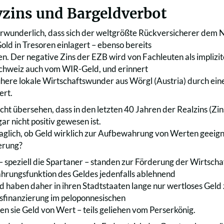
vzins und Bargeldverbot
erwunderlich, dass sich der weltgrößte Rückversicherer dem Ne
old in Tresoren einlagert – ebenso bereits
. Der negative Zins der EZB wird von Fachleuten als implizi
Schweiz auch vom WIR-Geld, und erinnert
rühere lokale Wirtschaftswunder aus Wörgl (Austria) durch ein
ert.
cht übersehen, dass in den letzten 40 Jahren der Realzins (Zins
ar nicht positiv gewesen ist.
fraglich, ob Geld wirklich zur Aufbewahrung von Werten geeign
erung?
– speziell die Spartaner – standen zur Förderung der Wirtscha
rungsfunktion des Geldes jedenfalls ablehnend
 haben daher in ihren Stadtstaaten lange nur wertloses Geld z
gsfinanzierung im peloponnesischen
en sie Geld von Wert – teils geliehen vom Perserkönig.