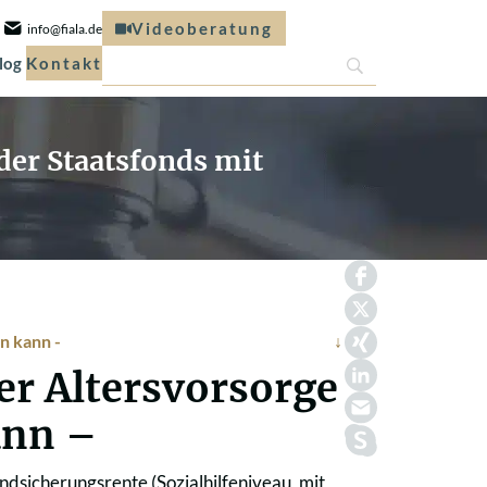
Videoberatung
info@fiala.de
log
Kontakt
der Staatsfonds mit
rn kann -
der Altersvorsorge
ann –
dsicherungsrente (Sozialhilfeniveau, mit