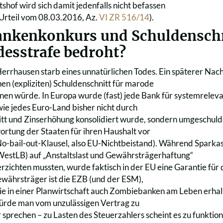
shof wird sich damit jedenfalls nicht befassen
Urteil vom 08.03.2016, Az.
VI ZR 516/14
).
ankenkonkurs und Schuldenschn
desstrafe bedroht?
errhausen starb eines unnatürlichen Todes. Ein späterer Nachf
nen (expliziten) Schuldenschnitt für marode
nen würde. In Europa wurde (fast) jede Bank für systemreleva
wie jedes Euro-Land bisher nicht durch
tt und Zinserhöhung konsolidiert wurde, sondern umgeschuld
rtung der Staaten für ihren Haushalt vor
o-bail-out-Klausel, also EU-Nichtbeistand). Während Sparkas
estLB) auf „Anstaltslast und Gewährsträgerhaftung“
erzichten mussten, wurde faktisch in der EU eine Garantie fü
ewährsträger ist die EZB (und der ESM),
ie in einer Planwirtschaft auch Zombiebanken am Leben erhal
ürde man vom unzulässigen Vertrag zu
r sprechen – zu Lasten des Steuerzahlers scheint es zu funkti