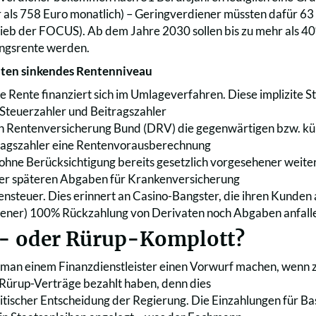
r als 758 Euro monatlich) – Geringverdiener müssten dafür 63 
rieb der FOCUS). Ab dem Jahre 2030 sollen bis zu mehr als 40%
ngsrente werden.
nten sinkendes Rentenniveau
he Rente finanziert sich im Umlageverfahren. Diese implizite S
 Steuerzahler und Beitragszahler
 Rentenversicherung Bund (DRV) die gegenwärtigen bzw. künf
tragszahler eine Rentenvorausberechnung
ohne Berücksichtigung bereits gesetzlich vorgesehener weit
er späteren Abgaben für Krankenversicherung
steuer. Dies erinnert an Casino-Bangster, die ihren Kunden a
ltener) 100% Rückzahlung von Derivaten noch Abgaben anfall
r- oder Rürup-Komplott?
man einem Finanzdienstleister einen Vorwurf machen, wenn zi
 Rürup-Verträge bezahlt haben, denn dies
litischer Entscheidung der Regierung. Die Einzahlungen für B