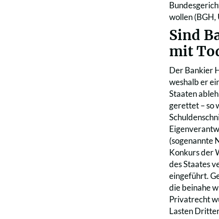
Bundesgericht
wollen (BGH, 
Sind B
mit To
Der Bankier H
weshalb er ei
Staaten ableh
gerettet – so 
Schuldenschni
Eigenverantwo
(sogenannte N
Konkurs der W
des Staates v
eingeführt. G
die beinahe w
Privatrecht w
Lasten Dritte