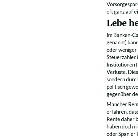
Vorsorgespare
oft ganz auf 
Lebe he
Im Banken-Cas
genannt) kann
oder weniger r
Steuerzahler 
Institutionen
Verluste. Dies
sondern durch
politisch gew
gegenüber der
Mancher Rentn
erfahren, das
Rente daher b
haben doch ni
oder Spanier 