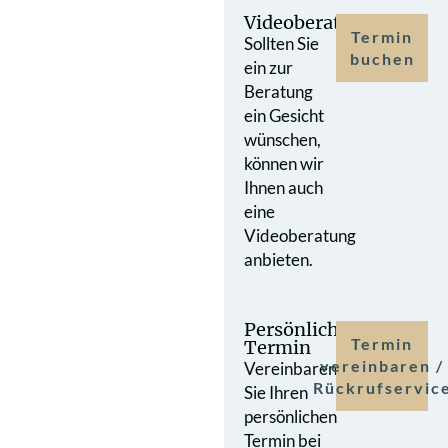
Videoberatung
Termin
Sollten Sie
buchen
ein zur
Beratung
ein Gesicht
wünschen,
können wir
Ihnen auch
eine
Videoberatung
anbieten.
Persönlicher
Termin
Termin
vereinbaren /
Vereinbaren
Rückrufservic
Sie Ihren
persönlichen
Termin bei