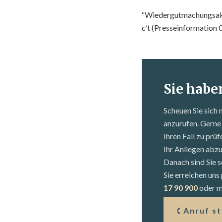
“Wiedergutmachungsak
c’t (Presseinformation 
Sie habe
Scheuen Sie sich 
anzurufen. Gerne 
Ihren Fall zu prü
Ihr Anliegen abz
Danach sind Sie s
Sie erreichen un
17 90 900
oder mi
Anruf s