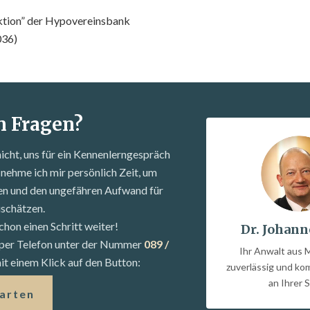
tion” der Hypovereinsbank
036)
n Fragen?
nicht, uns für ein Kennenlern­gespräch
nehme ich mir persönlich Zeit, um
fen und den ungefähren Aufwand für
uschätzen.
chon einen Schritt weiter!
Dr. Johann
s per Telefon unter der Nummer
089 /
Ihr Anwalt aus 
t einem Klick auf den Button:
zuverlässig und k
an Ihrer S
tarten