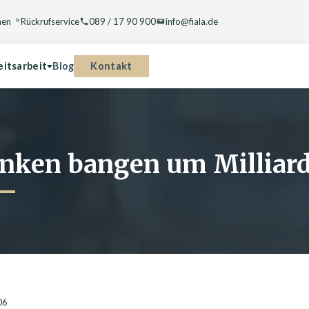
hen
Rückrufservice
089 / 17 90 900
info@fiala.de
Kontakt
eitsarbeit
Blog
nken bangen um Milliar
06