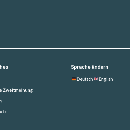
ches
Sprache ändern
Deutsch
English
he Zweitmeinung
m
utz