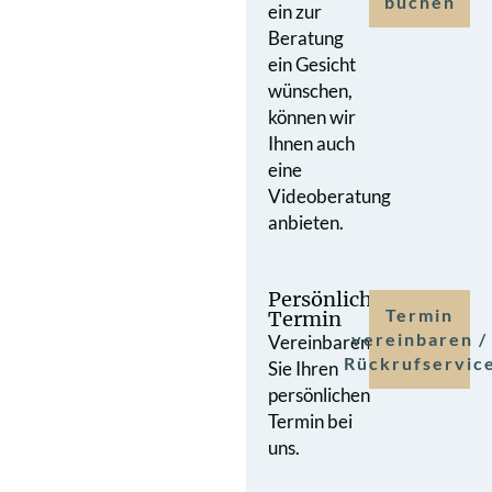
buchen
ein zur
Beratung
ein Gesicht
wünschen,
können wir
Ihnen auch
eine
Videoberatung
anbieten.
Persönlicher
Termin
Termin
vereinbaren /
Vereinbaren
Rückrufservic
Sie Ihren
persönlichen
Termin bei
uns.