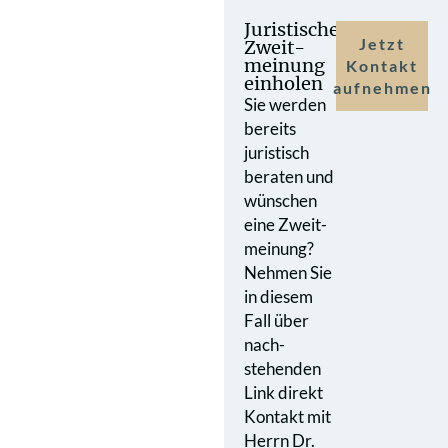
Juristische
Jetzt
Zweit­
meinung
Kontakt
einholen
aufnehmen
Sie werden
bereits
juristisch
beraten und
wünschen
eine Zweit­
meinung?
Nehmen Sie
in diesem
Fall über
nach­
stehenden
Link direkt
Kontakt mit
Herrn Dr.