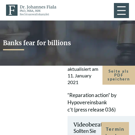
Banks fear for billions
aktualisiert am
Seite als
11. January
PDF
speichern
2021
“Reparation action” by
Hypovereinsbank
c’t (press release 036)
Videoberatung
Termin
Sollten Sie