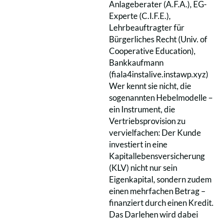
Anlageberater (A.F.A.), EG-
Experte (C.I.F.E.),
Lehrbeauftragter für
Bürgerliches Recht (Univ. of
Cooperative Education),
Bankkaufmann
(fiala4instalive.instawp.xyz)
Wer kennt sie nicht, die
sogenannten Hebelmodelle –
ein Instrument, die
Vertriebsprovision zu
vervielfachen: Der Kunde
investiert in eine
Kapitallebensversicherung
(KLV) nicht nur sein
Eigenkapital, sondern zudem
einen mehrfachen Betrag –
finanziert durch einen Kredit.
Das Darlehen wird dabei