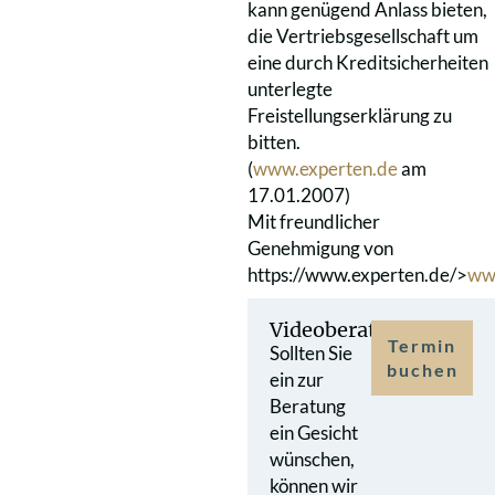
kann genügend Anlass bieten,
die Vertriebsgesellschaft um
eine durch Kreditsicherheiten
unterlegte
Freistellungserklärung zu
bitten.
(
www.experten.de
am
17.01.2007)
Mit freundlicher
Genehmigung von
https://www.experten.de/>
ww
Videoberatung
Termin
Sollten Sie
buchen
ein zur
Beratung
ein Gesicht
wünschen,
können wir