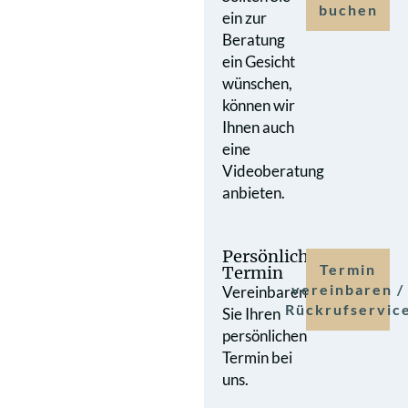
buchen
ein zur
Beratung
ein Gesicht
wünschen,
können wir
Ihnen auch
eine
Videoberatung
anbieten.
Persönlicher
Termin
Termin
vereinbaren /
Vereinbaren
Rückrufservic
Sie Ihren
persönlichen
Termin bei
uns.