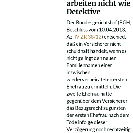
arbeiten nicht wie
Detektive
Der Bundesgerichtshof (BGH,
Beschluss vom 10.04.2013,
Az.
IV ZR 38/12
) entschied,
daß ein Versicherer nicht
schuldhaft handelt, wenn es
nicht gelingt den neuen
Familiennamen einer
inzwischen
wiederverheirateten ersten
Ehefrau zu ermitteln. Die
zweite Ehefrau hatte
gegenüber dem Versicherer
das Bezugsrecht zugunsten
der ersten Ehefrau nach dem
Tode infolge dieser
Verzögerung noch rechtzeitig