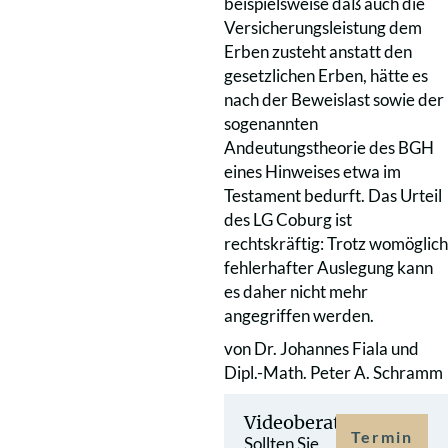
beispielsweise daß auch die
Versicherungsleistung dem
Erben zusteht anstatt den
gesetzlichen Erben, hätte es
nach der Beweislast sowie der
sogenannten
Andeutungstheorie des BGH
eines Hinweises etwa im
Testament bedurft. Das Urteil
des LG Coburg ist
rechtskräftig: Trotz womöglich
fehlerhafter Auslegung kann
es daher nicht mehr
angegriffen werden.
von Dr. Johannes Fiala und
Dipl.-Math. Peter A. Schramm
Videoberatung
Termin
Sollten Sie