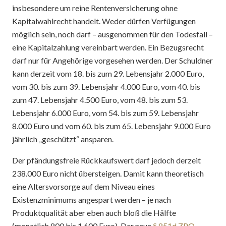
insbesondere um reine Rentenversicherung ohne
Kapitalwahlrecht handelt. Weder dürfen Verfügungen
möglich sein, noch darf – ausgenommen für den Todesfall –
eine Kapitalzahlung vereinbart werden. Ein Bezugsrecht
darf nur für Angehörige vorgesehen werden. Der Schuldner
kann derzeit vom 18. bis zum 29. Lebensjahr 2.000 Euro,
vom 30. bis zum 39. Lebensjahr 4.000 Euro, vom 40. bis
zum 47. Lebensjahr 4.500 Euro, vom 48. bis zum 53.
Lebensjahr 6.000 Euro, vom 54. bis zum 59. Lebensjahr
8.000 Euro und vom 60. bis zum 65. Lebensjahr 9.000 Euro
jährlich „geschützt“ ansparen.
Der pfändungsfreie Rückkaufswert darf jedoch derzeit
238.000 Euro nicht übersteigen. Damit kann theoretisch
eine Altersvorsorge auf dem Niveau eines
Existenzminimums angespart werden – je nach
Produktqualität aber eben auch bloß die Hälfte
(monatlich 800 bis 1.600 Euro). Der neue
§ 851d ZPO