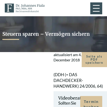
Steuern sparen – Vermögen sichern
aktualisiert am
4.
Seite als
December 2018
PDF
speichern
(DDH (= DAS
DACHDECKER-
HANDWERK) 24/2006, 64)
Videoberatung
Termin
Sollten Sie
buchen