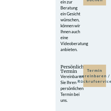
ein zur
Beratung
ein Gesicht
wünschen,
können wir
Ihnen auch
eine
Videoberatung
anbieten.
Persönlicher
Termin
Termin
vereinbaren /
Vereinbaren
Rückrufservic
Sie Ihren
persönlichen
Termin bei
uns.