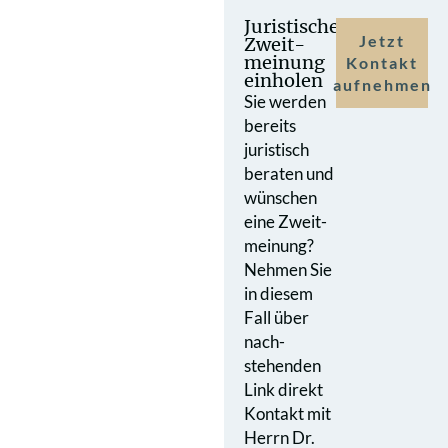
Juristische
Jetzt
Zweit­
meinung
Kontakt
einholen
aufnehmen
Sie werden
bereits
juristisch
beraten und
wünschen
eine Zweit­
meinung?
Nehmen Sie
in diesem
Fall über
nach­
stehenden
Link direkt
Kontakt mit
Herrn Dr.