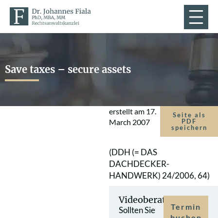
Save taxes – secure assets
erstellt am
17.
Seite als
March 2007
PDF
speichern
(DDH (= DAS
DACHDECKER-
HANDWERK) 24/2006, 64)
Videoberatung
Termin
Sollten Sie
buchen