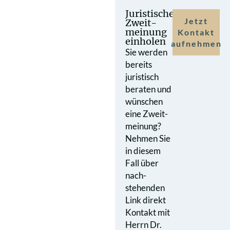
Juristische
Jetzt
Zweit­
meinung
Kontakt
einholen
aufnehmen
Sie werden
bereits
juristisch
beraten und
wünschen
eine Zweit­
meinung?
Nehmen Sie
in diesem
Fall über
nach­
stehenden
Link direkt
Kontakt mit
Herrn Dr.