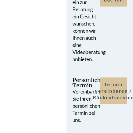
ein zur
Beratung
ein Gesicht
wünschen,
können wir
Ihnen auch
eine
Videoberatung
anbieten.
Persönlicher
Termin
Termin
vereinbaren /
Vereinbaren
Rückrufservic
Sie Ihren
persönlichen
Termin bei
uns.