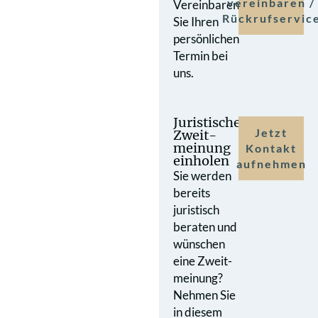
vereinbaren /
Vereinbaren
Rückrufservic
Sie Ihren
persönlichen
Termin bei
uns.
Juristische
Jetzt
Zweit­
meinung
Kontakt
einholen
aufnehmen
Sie werden
bereits
juristisch
beraten und
wünschen
eine Zweit­
meinung?
Nehmen Sie
in diesem