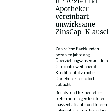
für Ärzte und
Apotheker
vereinbart
unwirksame
ZinsCap-Klausel
–
Zahlreiche Bankkunden
bezahlen jahrelang
Überziehungszinsen auf dem
Girokonto, weil ihnen ihr
Kreditinstitut zu hohe
Darlehenszinsen dort
abbucht.
Rechts- und Rechenfehler
treten bei einigen Instituten
massenhaft auf – und führen
gelegentlich auch dazu, dass