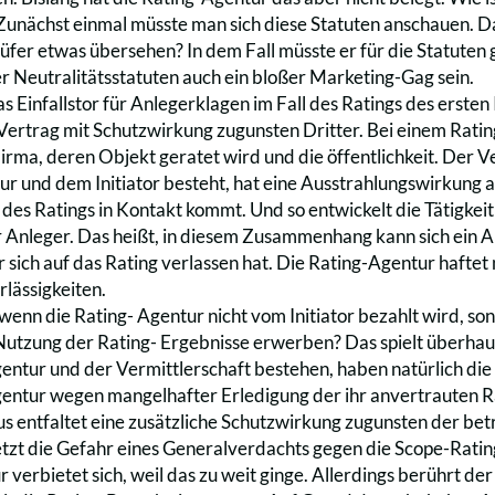
 Zunächst einmal müsste man sich diese Statuten anschauen. Da
üfer etwas übersehen? In dem Fall müsste er für die Statuten 
r Neutralitätsstatuten auch ein bloßer Marketing-Gag sein.
 Einfallstor für Anlegerklagen im Fall des Ratings des ersten In
ertrag mit Schutzwirkung zugunsten Dritter. Bei einem Rating 
Firma, deren Objekt geratet wird und die öffentlichkeit. Der 
r und dem Initiator besteht, hat eine Ausstrahlungswirkung auf
des Ratings in Kontakt kommt. Und so entwickelt die Tätigkei
 Anleger. Das heißt, in diesem Zusammenhang kann sich ein 
 er sich auf das Rating verlassen hat. Die Rating-Agentur haft
rlässigkeiten.
, wenn die Rating- Agentur nicht vom Initiator bezahlt wird, s
Nutzung der Rating- Ergebnisse erwerben? Das spielt überhau
entur und der Vermittlerschaft bestehen, haben natürlich die
gentur wegen mangelhafter Erledigung der ihr anvertrauten R
 entfaltet eine zusätzliche Schutzwirkung zugunsten der bet
jetzt die Gefahr eines Generalverdachts gegen die Scope-Rating
 verbietet sich, weil das zu weit ginge. Allerdings berührt de