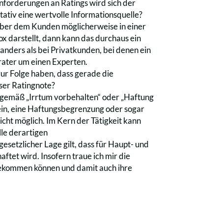
nforderungen an Ratings wird sich der
itativ eine wertvolle Informationsquelle?
nüber dem Kunden möglicherweise in einer
ox darstellt, dann kann das durchaus ein
anders als bei Privatkunden, bei denen ein
erater um einen Experten.
zur Folge haben, dass gerade die
eser Ratingnote?
inngemäß „Irrtum vorbehalten“ oder „Haftung
Nein, eine Haftungsbegrenzung oder sogar
icht möglich. Im Kern der Tätigkeit kann
lle derartigen
setzlicher Lage gilt, dass für Haupt- und
aftet wird. Insofern traue ich mir die
bekommen können und damit auch ihre