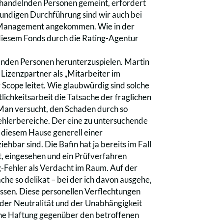
ie handelnden Personen gemeint, erfordert
undigen Durchführung sind wir auch bei
e Management angekommen. Wie in der
i diesem Fonds durch die Rating-Agentur
elnden Personen herunterzuspielen. Martin
Lizenzpartner als „Mitarbeiter im
Scope leitet. Wie glaubwürdig sind solche
lichkeitsarbeit die Tatsache der fraglichen
. Man versucht, den Schaden durch so
ehlerbereiche. Der eine zu untersuchende
s diesem Hause generell einer
hbar sind. Die Bafin hat ja bereits im Fall
, eingesehen und ein Prüfverfahren
ng-Fehler als Verdacht im Raum. Auf der
he so delikat – bei der ich davon ausgehe,
ssen. Diese personellen Verflechtungen
, der Neutralität und der Unabhängigkeit
 eine Haftung gegenüber den betroffenen