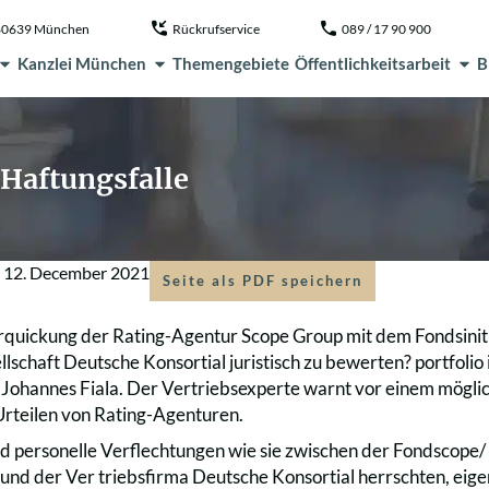
, 80639 München
Rückrufservice
089 / 17 90 900
Kanzlei München
Themengebiete
Öffentlichkeitsarbeit
B
Haftungsfalle
m
12. December 2021
Seite als PDF speichern
erquickung der Rating-Agentur Scope Group mit dem Fondsinit
llschaft Deutsche Konsortial juristisch zu bewerten? portfoli
Johannes Fiala. Der Vertriebsexperte warnt vor einem möglic
Urteilen von Rating-Agenturen.
nd personelle Verflechtungen wie sie zwischen der Fondscope/ S
d der Ver triebsfirma Deutsche Konsortial herrschten, eigen