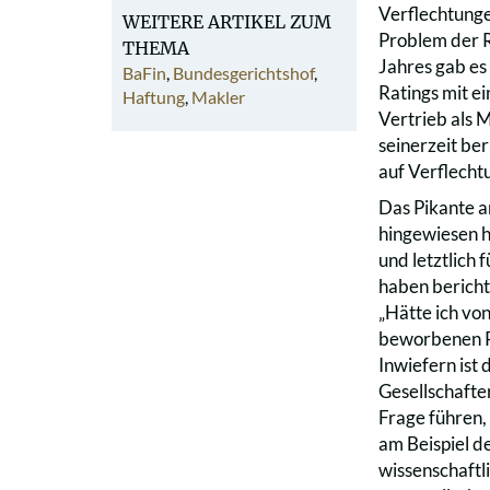
Verflechtungen
WEITERE ARTIKEL ZUM
Problem der R
THEMA
Jahres gab es
BaFin
,
Bundesgerichtshof
,
Ratings mit e
Haftung
,
Makler
Vertrieb als 
seinerzeit ber
auf Verflechtu
Das Pikante an
hingewiesen h
und letztlich 
haben bericht
„Hätte ich vo
beworbenen Pr
Inwiefern ist
Gesellschafter
Frage führen, 
am Beispiel d
wissenschaftl