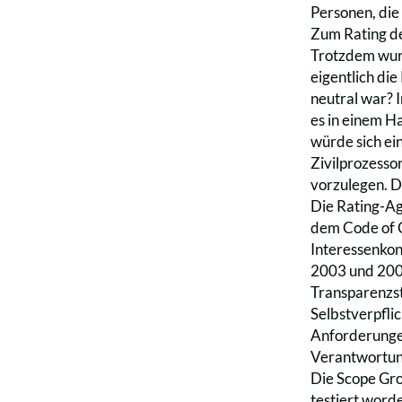
Personen, die
Zum Rating des
Trotzdem wurd
eigentlich die
neutral war? I
es in einem H
würde sich ei
Zivilprozessor
vorzulegen. D
Die Rating-Ag
dem Code of C
Interessenkonf
2003 und 2004
Transparenzst
Selbstverpfli
Anforderungen
Verantwortung
Die Scope Gro
testiert worde