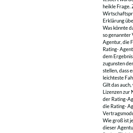
heikle Frage.
Wirtschaftspr
Erklärung übe
Was könnte das
so genannter V
Agentur, die 
Rating- Agentu
dem Ergebnis 
zugunsten der
stellen, dass
leichteste Fah
Gilt das auch
Lizenzen zur 
der Rating-Ag
die Rating- A
Vertragsmodus
Wie groß ist 
dieser Agentur