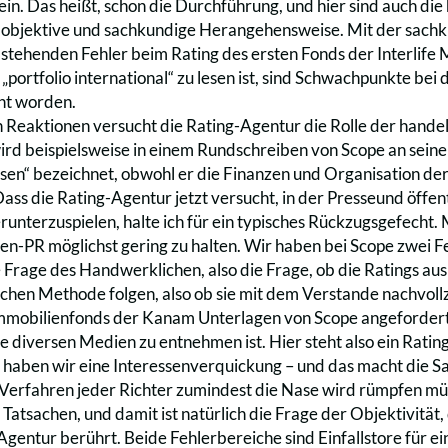
sein. Das heißt, schon die Durchführung, und hier sind auch d
, objektive und sachkundige Herangehensweise. Mit der sachk
stehenden Fehler beim Rating des ersten Fonds der Interlif
 „portfolio international“ zu lesen ist, sind Schwachpunkte be
nt worden.
en Reaktionen versucht die Rating-Agentur die Rolle der hand
rd beispielsweise in einem Rundschreiben von Scope an seine 
n“ bezeichnet, obwohl er die Finanzen und Organisation der 
ss die Rating-Agentur jetzt versucht, in der Presseund öffent
erunterzuspielen, halte ich für ein typisches Rückzugsgefecht
en-PR möglichst gering zu halten. Wir haben bei Scope zwei F
ie Frage des Handwerklichen, also die Frage, ob die Ratings au
chen Methode folgen, also ob sie mit dem Verstande nachvollzie
mmobilienfonds der Kanam Unterlagen von Scope angefordert
ie diversen Medien zu entnehmen ist. Hier steht also ein Rati
 haben wir eine Interessenverquickung – und das macht die Sac
 Verfahren jeder Richter zumindest die Nase wird rümpfen mü
 Tatsachen, und damit ist natürlich die Frage der Objektivität
 Agentur berührt. Beide Fehlerbereiche sind Einfallstore für