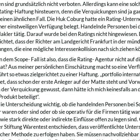
 sind grundsätzlich nicht verboten. Allerdings kann eine solch
ating-Haftung hinsteuern, denn die Verquickungen sind ja gan
 einen ähnlichen Fall. Die Huk Coburg hatte ein Rating-Unt
iner einstweiligen Verfügung belegt. Handelnde Personen bei 
Makler tätig. Darauf wurde bei den Ratings nicht hingewiesen
ichtet, dass der Richter am Landgericht Frankfurt in der münd
ngen, die eine mögliche Interessenkollision nach sich ziehen k
 dem Scope- Fall ist also, dass die Rating- Agentur nicht auf 
at? Aus meiner persönlichen Einschätzung macht so eine Verfle
führt so etwas zielgerichtet zu einer Haftung. „portfolio inter
et, dass schon der erste Anleger auf der Matte steht und Vorw
n der Verquickung gewusst, dann hätte ich mich keinesfalls an 
odukt beteiligt“.
 die Unterscheidung wichtig, ob die handelnden Personen bei Sc
 waren oder sind oder ob sie operativ für die Firmen tätig ware
wie stark direkte oder indirekte Einflüsse offen zu legen sind
er Stiftung Warentest entschieden, dass veröffentlichte Unte
icher Methode zu erfolgen haben. Sie müssen nachvollziehbar u