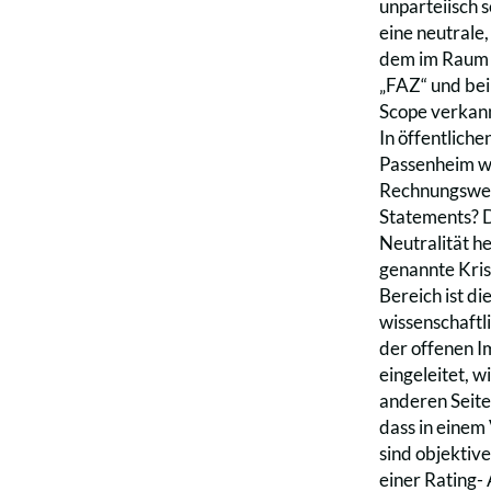
unparteiisch 
eine neutrale
dem im Raum 
„FAZ“ und bei
Scope verkan
In öffentlich
Passenheim wi
Rechnungswese
Statements? Da
Neutralität h
genannte Kris
Bereich ist d
wissenschaftli
der offenen I
eingeleitet, w
anderen Seite
dass in einem
sind objektive
einer Rating-