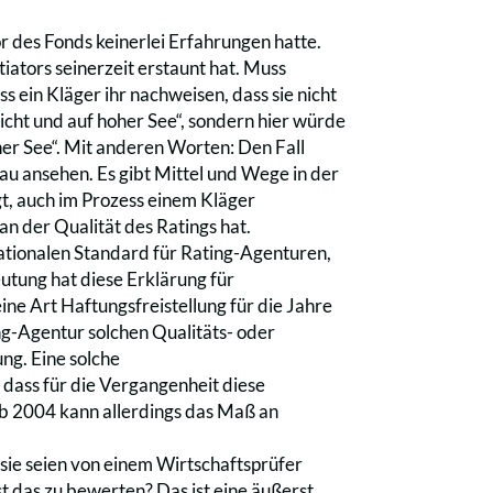
or des Fonds keinerlei Erfahrungen hatte.
ators seinerzeit erstaunt hat. Muss
s ein Kläger ihr nachweisen, dass sie nicht
richt und auf hoher See“, sondern hier würde
er See“. Mit anderen Worten: Den Fall
au ansehen. Es gibt Mittel und Wege in der
egt, auch im Prozess einem Kläger
n der Qualität des Ratings hat.
nationalen Standard für Rating-Agenturen,
utung hat diese Erklärung für
ine Art Haftungsfreistellung für die Jahre
ng-Agentur solchen Qualitäts- oder
ng. Eine solche
 dass für die Vergangenheit diese
ab 2004 kann allerdings das Maß an
 sie seien von einem Wirtschaftsprüfer
st das zu bewerten? Das ist eine äußerst