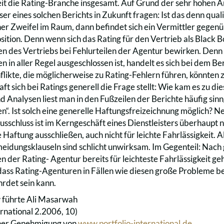
eit die Rating-Branche insgesamt. Auf Grund der sehr hohen A
er eines solchen Berichts in Zukunft fragen: Ist das denn qual
cher Zweifel im Raum, dann befindet sich ein Vermittler gege
ition. Denn wenn sich das Rating für den Vertrieb als Black B
n des Vertriebs bei Fehlurteilen der Agentur bewirken. Denn 
 in aller Regel ausgeschlossen ist, handelt es sich bei dem B
flikte, die möglicherweise zu Rating-Fehlern führen, könnten 
ft sich bei Ratings generell die Frage stellt: Wie kam es zu di
nd Analysen liest man in den Fußzeilen der Berichte häufig s
en“. Ist solch eine generelle Haftungsfreizeichnung möglich? 
sschluss ist im Kerngeschäft eines Dienstleisters überhaupt n
Haftung ausschließen, auch nicht für leichte Fahrlässigkeit. A
idungsklauseln sind schlicht unwirksam. Im Gegenteil: Nach ge
 der Rating- Agentur bereits für leichteste Fahrlässigkeit geh
dass Rating-Agenturen in Fällen wie diesen große Probleme 
hrdet sein kann.
 führte Ali Masarwah
ernational 2.2006, 10)
cher Genehmigung von
www.portfolio-international.de