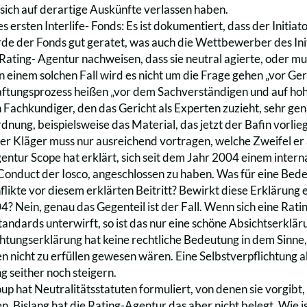
 sich auf derartige Auskünfte verlassen haben.
 ersten Interlife- Fonds: Es ist dokumentiert, dass der Initiat
e der Fonds gut geratet, was auch die Wettbewerber des Initi
 Rating- Agentur nachweisen, dass sie neutral agierte, oder mus
n einem solchen Fall wird es nicht um die Frage gehen „vor Ge
aftungsprozess heißen „vor dem Sachverständigen und auf hoh
n Fachkundiger, den das Gericht als Experten zuzieht, sehr gen
dnung, beispielsweise das Material, das jetzt der Bafin vorli
er Kläger muss nur ausreichend vortragen, welche Zweifel er a
entur Scope hat erklärt, sich seit dem Jahr 2004 einem inter
onduct der Iosco, angeschlossen zu haben. Was für eine Bede
likte vor diesem erklärten Beitritt? Bewirkt diese Erklärung e
? Nein, genau das Gegenteil ist der Fall. Wenn sich eine Rati
andards unterwirft, so ist das nur eine schöne Absichtserkläru
chtungserklärung hat keine rechtliche Bedeutung in dem Sinne,
 nicht zu erfüllen gewesen wären. Eine Selbstverpflichtung 
 seither noch steigern.
up hat Neutralitätsstatuten formuliert, von denen sie vorgibt,
n. Bislang hat die Rating-Agentur das aber nicht belegt. Wie i