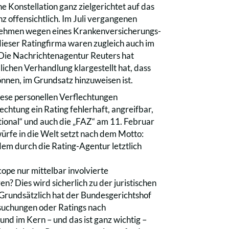
e Konstellation ganz zielgerichtet auf das
z offensichtlich. Im Juli vergangenen
ernehmen wegen eines Krankenversicherungs-
dieser Ratingfirma waren zugleich auch im
. Die Nachrichtenagentur Reuters hat
lichen Verhandlung klargestellt hat, dass
önnen, im Grundsatz hinzuweisen ist.
diese personellen Verflechtungen
chtung ein Rating fehlerhaft, angreifbar,
national“ und auch die „FAZ“ am 11. Februar
ürfe in die Welt setzt nach dem Motto:
dem durch die Rating-Agentur letztlich
ope nur mittelbar involvierte
n? Dies wird sicherlich zu der juristischen
. Grundsätzlich hat der Bundesgerichtshof
rsuchungen oder Ratings nach
nd im Kern – und das ist ganz wichtig –