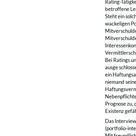
Rating-Tätigk
betroffene Les
Steht ein sol
wackeligen Pos
Mitverschulde
Mitverschulden
Interessenkon
Vermittlerscha
Bei Ratings u
ausge schloss
ein Haftungsau
niemand seine 
Haftungsverme
Nebenpflichten
Prognose zu, 
Existenz gefä
Das Interview
(portfolio-int
Mit freundli