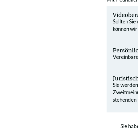
Videober
Sollten Sie
können wir
Persönli
Vereinbaren
Juristis
Sie werden 
Zweit­mein
stehenden L
Sie hab