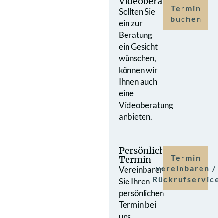
Videoberatung
Termin
Sollten Sie
buchen
ein zur
Beratung
ein Gesicht
wünschen,
können wir
Ihnen auch
eine
Videoberatung
anbieten.
Persönlicher
Termin
Termin
vereinbaren /
Vereinbaren
Rückrufservic
Sie Ihren
persönlichen
Termin bei
uns.