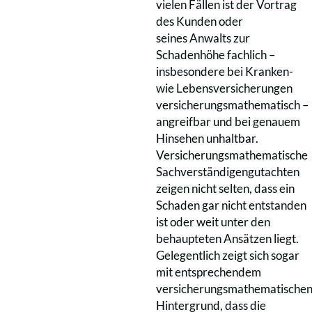
vielen Fällen ist der Vortrag
des Kunden oder
seines Anwalts zur
Schadenhöhe fachlich –
insbesondere bei Kranken-
wie Lebensversicherungen
versicherungsmathematisch –
angreifbar und bei genauem
Hinsehen unhaltbar.
Versicherungsmathematische
Sachverständigengutachten
zeigen nicht selten, dass ein
Schaden gar nicht entstanden
ist oder weit unter den
behaupteten Ansätzen liegt.
Gelegentlich zeigt sich sogar
mit entsprechendem
versicherungsmathematische
Hintergrund, dass die