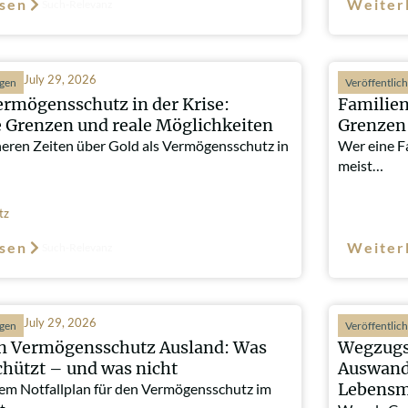
sen
Weiter
Such-Relevanz
July 29, 2026
ngen
Veröffentlic
ermögensschutz in der Krise:
Familien
e Grenzen und reale Möglichkeiten
Grenzen 
heren Zeiten über Gold als Vermögensschutz in
Wer eine Fa
meist…
tz
sen
Weiter
Such-Relevanz
July 29, 2026
ngen
Veröffentlic
an Vermögensschutz Ausland: Was
Wegzugs
chützt – und was nicht
Auswand
Lebensmi
em Notfallplan für den Vermögensschutz im