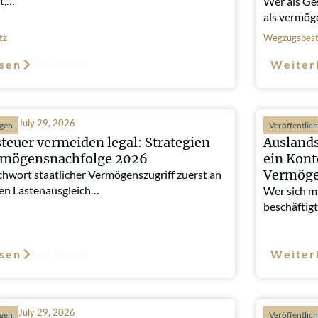
t,…
Wer als Ge
als vermö
tz
Wegzugsbest
sen
Weiter
Such-Relevanz
July 29, 2026
ngen
Veröffentlic
teuer vermeiden legal: Strategien
Auslands
ermögensnachfolge 2026
ein Kont
Vermöge
chwort staatlicher Vermögenszugriff zuerst an
gen Lastenausgleich…
Wer sich mi
beschäftigt
sen
Weiter
Such-Relevanz
July 29, 2026
ngen
Veröffentlic