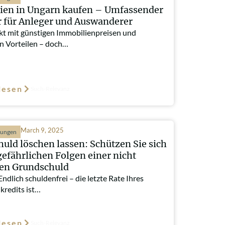
ien in Ungarn kaufen – Umfassender
 für Anleger und Auswanderer
kt mit günstigen Immobilienpreisen und
en Vorteilen – doch…
lesen
Such-Relevanz
March 9, 2025
hungen
uld löschen lassen: Schützen Sie sich
gefährlichen Folgen einer nicht
ten Grundschuld
Endlich schuldenfrei – die letzte Rate Ihres
kredits ist…
lesen
Such-Relevanz