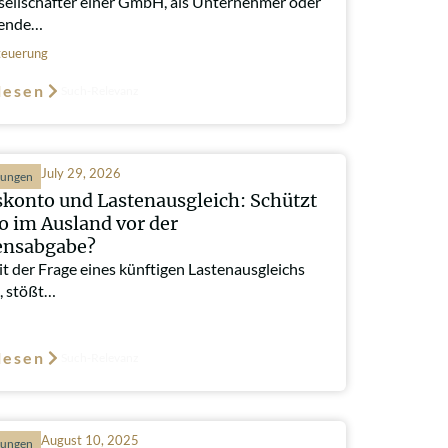
sellschafter einer GmbH, als Unternehmer oder
gende…
euerung
lesen
Such-Relevanz
July 29, 2026
hungen
konto und Lastenausgleich: Schützt
o im Ausland vor der
nsabgabe?
t der Frage eines künftigen Lastenausgleichs
, stößt…
lesen
Such-Relevanz
August 10, 2025
hungen