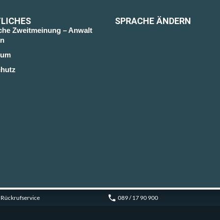
LICHES
SPRACHE ÄNDERN
sche Zweitmeinung – Anwalt
n
sum
hutz
Rückrufservice
089 / 17 90 900