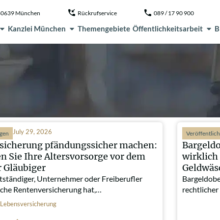
, 80639 München
Rückrufservice
089 / 17 90 900
Kanzlei München
Themengebiete
Öffentlichkeitsarbeit
B
July 29, 2026
ngen
Veröffentlic
sicherung pfändungssicher machen:
Bargeld
n Sie Ihre Altersvorsorge vor dem
wirklich
r Gläubiger
Geldwäs
tständiger, Unternehmer oder Freiberufler
Bargeldobe
liche Rentenversicherung hat,…
rechtliche
Lebensversicherung