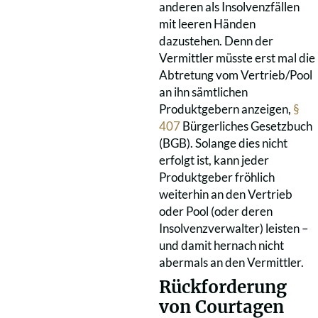
anderen als Insolvenzfällen
mit leeren Händen
dazustehen. Denn der
Vermittler müsste erst mal die
Abtretung vom Vertrieb/Pool
an ihn sämtlichen
Produktgebern anzeigen,
§
407
Bürgerliches Gesetzbuch
(BGB). Solange dies nicht
erfolgt ist, kann jeder
Produktgeber fröhlich
weiterhin an den Vertrieb
oder Pool (oder deren
Insolvenzverwalter) leisten –
und damit hernach nicht
abermals an den Vermittler.
Rückforderung
von Courtagen