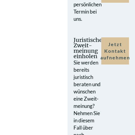
persönlichen
Termin bei
uns.
Juristische
Jetzt
Zweit­
meinung
Kontakt
einholen
aufnehmen
Sie werden
bereits
juristisch
beraten und
wünschen
eine Zweit­
meinung?
Nehmen Sie
in diesem
Fall über
nach­