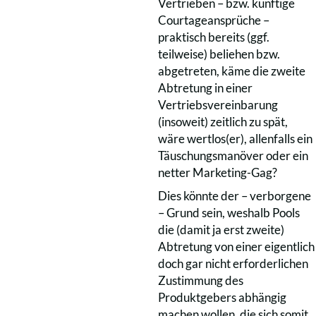
Vertrieben – bzw. künftige
Courtageansprüche –
praktisch bereits (ggf.
teilweise) beliehen bzw.
abgetreten, käme die zweite
Abtretung in einer
Vertriebsvereinbarung
(insoweit) zeitlich zu spät,
wäre wertlos(er), allenfalls ein
Täuschungsmanöver oder ein
netter Marketing-Gag?
Dies könnte der – verborgene
– Grund sein, weshalb Pools
die (damit ja erst zweite)
Abtretung von einer eigentlich
doch gar nicht erforderlichen
Zustimmung des
Produktgebers abhängig
machen wollen, die sich somit