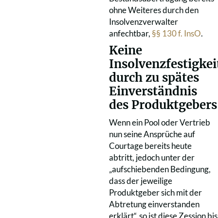
ohne Weiteres durch den
Insolvenzverwalter
anfechtbar,
§§ 130 f. InsO
.
Keine
Insolvenzfestigkei
durch zu spätes
Einverständnis
des Produktgebers
Wenn ein Pool oder Vertrieb
nun seine Ansprüche auf
Courtage bereits heute
abtritt, jedoch unter der
„aufschiebenden Bedingung,
dass der jeweilige
Produktgeber sich mit der
Abtretung einverstanden
erklärt“, so ist diese Zession bis