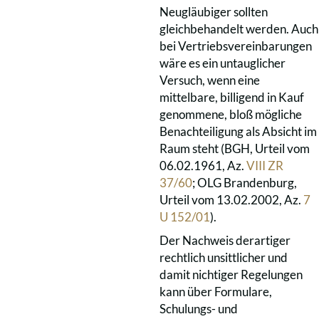
Neugläubiger sollten
gleichbehandelt werden. Auch
bei Vertriebsvereinbarungen
wäre es ein untauglicher
Versuch, wenn eine
mittelbare, billigend in Kauf
genommene, bloß mögliche
Benachteiligung als Absicht im
Raum steht (BGH, Urteil vom
06.02.1961, Az.
VIII ZR
37/60
; OLG Brandenburg,
Urteil vom 13.02.2002, Az.
7
U 152/01
).
Der Nachweis derartiger
rechtlich unsittlicher und
damit nichtiger Regelungen
kann über Formulare,
Schulungs- und