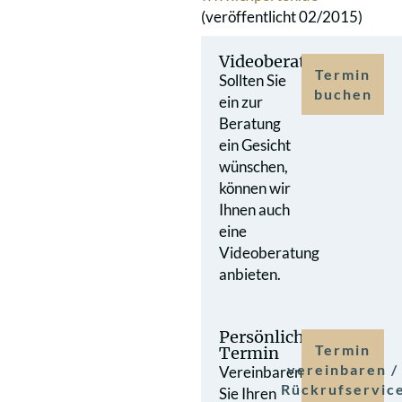
(veröffentlicht 02/2015)
Videoberatung
Termin
Sollten Sie
buchen
ein zur
Beratung
ein Gesicht
wünschen,
können wir
Ihnen auch
eine
Videoberatung
anbieten.
Persönlicher
Termin
Termin
vereinbaren /
Vereinbaren
Rückrufservic
Sie Ihren