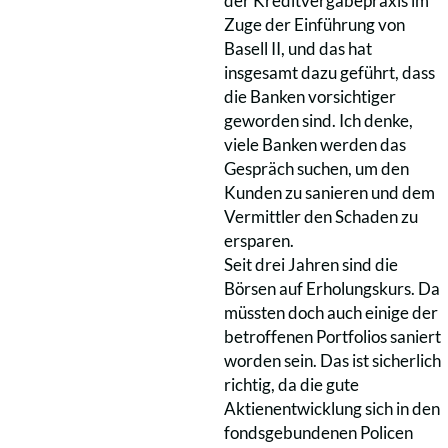
der Kreditvergabepraxis im
Zuge der Einführung von
Basell II, und das hat
insgesamt dazu geführt, dass
die Banken vorsichtiger
geworden sind. Ich denke,
viele Banken werden das
Gespräch suchen, um den
Kunden zu sanieren und dem
Vermittler den Schaden zu
ersparen.
Seit drei Jahren sind die
Börsen auf Erholungskurs. Da
müssten doch auch einige der
betroffenen Portfolios saniert
worden sein. Das ist sicherlich
richtig, da die gute
Aktienentwicklung sich in den
fondsgebundenen Policen