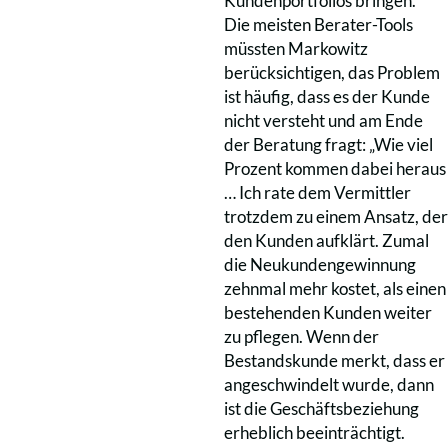
Kundenportfolios bringen.
Die meisten Berater-Tools
müssten Markowitz
berücksichtigen, das Problem
ist häufig, dass es der Kunde
nicht versteht und am Ende
der Beratung fragt: „Wie viel
Prozent kommen dabei heraus
… Ich rate dem Vermittler
trotzdem zu einem Ansatz, der
den Kunden aufklärt. Zumal
die Neukundengewinnung
zehnmal mehr kostet, als einen
bestehenden Kunden weiter
zu pflegen. Wenn der
Bestandskunde merkt, dass er
angeschwindelt wurde, dann
ist die Geschäftsbeziehung
erheblich beeinträchtigt.