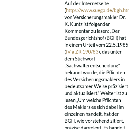
Auf der Internetseite
(
https://www.suega.de/bgh.ht
von Versicherungsmakler Dr.
K. Kuntz ist folgender
Kommentar zu lesen: „Der
Bundesgerichtshof (BGH) hat
in einem Urteil vom 22.5.1985
(
IV a ZR 190/83
), das unter
dem Stichwort
„Sachwalterentscheidung“
bekannt wurde, die Pflichten
des Versicherungsmaklers in
bedeutsamer Weise präzisiert
und aktualisiert.“ Weiter ist zu
lesen „Um welche Pflichten
des Maklers es sich dabei im
einzelnen handelt, hat der
BGH, wie vorstehend zitiert,
präzise dargelegt. Es handelt