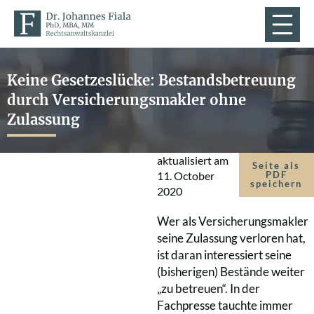
Keine Gesetzeslücke: Bestandsbetreuung
durch Versicherungsmakler ohne
Zulassung
aktualisiert am
Seite als
11. October
PDF
speichern
2020
Wer als Versicherungsmakler
seine Zulassung verloren hat,
ist daran interessiert seine
(bisherigen) Bestände weiter
„zu betreuen“. In der
Fachpresse tauchte immer