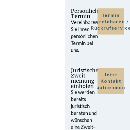
Persönlicher
Termin
Termin
vereinbaren /
Vereinbaren
Rückrufservic
Sie Ihren
persönlichen
Termin bei
uns.
Juristische
Jetzt
Zweit­
meinung
Kontakt
einholen
aufnehmen
Sie werden
bereits
juristisch
beraten und
wünschen
eine Zweit­