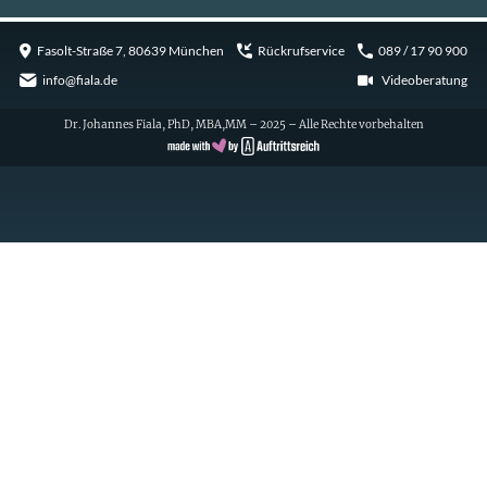
Fasolt-Straße 7, 80639 München
Rückrufservice
089 / 17 90 900
info@fiala.de
Videoberatung
Dr. Johannes Fiala, PhD, MBA,MM – 2025 – Alle Rechte vorbehalten
Cookie Consent with Real Cookie Banner