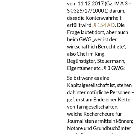
vom 11.12.2017 (Gz. IV A 3 –
S 0325/17/10001) darum,
dass die Kontenwahrheit
erfüllt wird,
§ 154 AO
. Die
Frage lautet dort, aber auch
beim GWG „wer ist der
wirtschaftlich Berechtigte“,
also Chef im Ring,
Begünstigter, Steuermann,
Eigentümer etc., § 3 GWG:
Selbst wenn es eine
Kapitalgesellschaft ist, stehen
dahinter natürliche Personen –
ggf. erst am Ende einer Kette
von Tarngesellschaften,
welche Rechercheure für
Journalisten ermitteln können;
Notare und Grundbuchämter