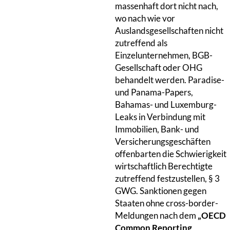
massenhaft dort nicht nach,
wo nach wie vor
Auslandsgesellschaften nicht
zutreffend als
Einzelunternehmen, BGB-
Gesellschaft oder OHG
behandelt werden. Paradise-
und Panama-Papers,
Bahamas- und Luxemburg-
Leaks in Verbindung mit
Immobilien, Bank- und
Versicherungsgeschäften
offenbarten die Schwierigkeit
wirtschaftlich Berechtigte
zutreffend festzustellen, § 3
GWG. Sanktionen gegen
Staaten ohne cross-border-
Meldungen nach dem
„OECD
Common Reporting