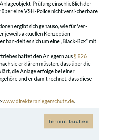
 Anlageobjekt-Prüfung einschließlich der
 über eine VSH-Police nicht versi-cherbare
ionen ergibt sich genauso, wie für Ver-
er jeweils aktuellen Konzeption
oder han-delt es sich um eine „Black-Box“ mit
rtriebes haftet den Anlegern aus
§ 826
ach sie erklären müssten, dass über die
lärt, die Anlage erfolge bei einer
gehöre und er damit rechnet, dass diese
/>
www.direkteranlegerschutz.de
.
Termin buchen