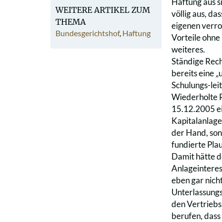
Haftung aus s
WEITERE ARTIKEL ZUM
völlig aus, d
THEMA
eigenen verr
Bundesgerichtshof
,
Haftung
Vorteile ohne 
weiteres.
Ständige Rec
bereits eine 
Schulungs-leit
Wiederholte R
15.12.2005 ei
Kapitalanlage 
der Hand, son
fundierte Plau
Damit hätte d
Anlageinteres
eben gar nicht
Unterlassungs
den Vertriebs-
berufen, dass