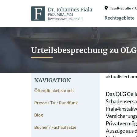
Fasolt-Straße 7
Rechtsgebiete
Urteilsbesprechung zu OLG
aktualisiert a
NAVIGATION
Öffentlichkeitsarbeit
Das OLG Celle
Schadensersat
Presse / TV / Rundfunk
(fiala4instal
Blog
Versicherunge
Privatvermöge
Bücher / Fachaufsätze
Auszüge aus d