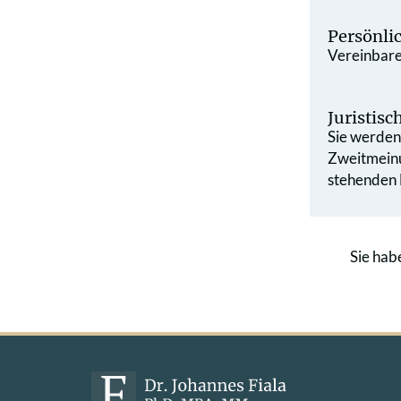
Persönli
Vereinbaren
Juristis
Sie werden 
Zweit­mein
stehenden L
Sie hab