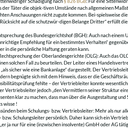
ittenwidriger Schädigung nach
§ 826 BGB
: Für eine Sittenwid
ass der Täter die objek-tiven Umstände nach allgemeinen Maßs
ohten Anschauungen nicht zugute kommen. Bei-spielsweise di
Rücksicht auf die schutzwür-digen Belange Dritter“ erfüllt di
htsprechung des Bundesgerichtshof (BGH): Auch nach einem 
„unrichtige Empfehlung für ein bestimmtes Verhalten“ gegenüb
er in die persönliche Haftung geraten kann.
echtsprechung der Oberlandesgerichte (OLG): Auch das OLG C
nen solchen Fall zu beurteilen. Der Leiter eines Handelsvertr
„als sicher wie eine Bankanlage“ dargestellt. Der Vertriebsleit
dern begnügte sich mit dem Hinweis, dass er die Geschäftsrä
sibilitätsprüfung fehlte – der Vertriebleiter konnte wesentlich
er Vertriebsleiter jedoch „den Vermittlern seiner Struktur ei
senten klar zu machen, dass man über die Ausgestaltung und 
s wisse !
sünden beim Schulungs- bzw. Vertriebsleiter: Mehr als nur alle
 bzw. Schulungsleiter persönlich. Daher kann sich ein Vertrieb
 „er ja nur für eine (inzwischen insolvente) GmbH oder AG täti