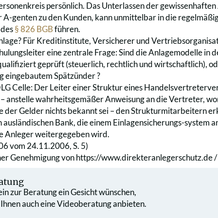
 Personenkreis persönlich. Das Unterlassen der gewissenhaften
 A-genten zu den Kunden, kann unmittelbar in die regelmäßig
 des
§ 826 BGB
führen.
lage? Für Kreditinstitute, Versicherer und Vertriebsorganisat
hulungsleiter eine zentrale Frage: Sind die Anlagemodelle in d
ualifiziert geprüft (steuerlich, rechtlich und wirtschaftlich), 
g eingebautem Spätzünder ?
OLG Celle: Der Leiter einer Struktur eines Handelsvertreterve
 – anstelle wahrheitsgemäßer Anweisung an die Vertreter, won
 der Gelder nichts bekannt sei – den Strukturmitarbeitern erk
ausländischen Bank, die einem Einlagensicherungs-system an
e Anleger weitergegeben wird.
06 vom 24.11.2006, S. 5)
cher Genehmigung von
https://www.direkteranlegerschutz.de 
atung
 ein zur Beratung ein Gesicht wünschen,
 Ihnen auch eine Videoberatung anbieten.