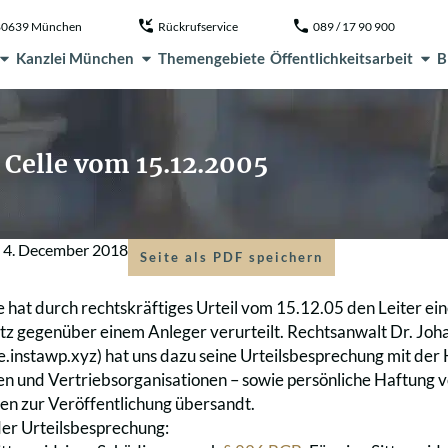
, 80639 München
Rückrufservice
089 / 17 90 900
Kanzlei München
Themengebiete
Öffentlichkeitsarbeit
B
 Celle vom 15.12.2005
m
4. December 2018
Seite als PDF speichern
 hat durch rechtskräftiges Urteil vom 15.12.05 den Leiter ein
z gegenüber einem Anleger verurteilt. Rechtsanwalt Dr. Joh
ive.instawp.xyz) hat uns dazu seine Urteilsbesprechung mit de
n und Vertriebsorganisationen – sowie persönliche Haftung v
n zur Veröffentlichung übersandt.
er Urteilsbesprechung: