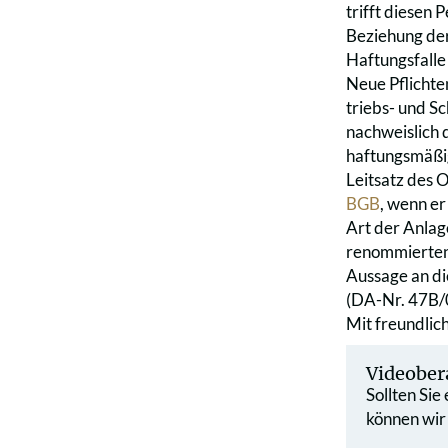
trifft diesen
Beziehung der
Haftungsfalle
Neue Pflichten
triebs- und Sc
nachweislich q
haftungsmäßi
Leitsatz des 
BGB
, wenn er
Art der Anlage
renommierten 
Aussage an di
(DA-Nr. 47B/
Mit freundli
Videober
Sollten Sie
können wir