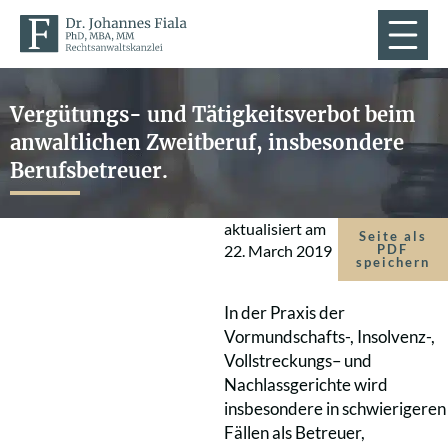
Vergütungs- und Tätigkeitsverbot beim
anwaltlichen Zweitberuf, insbesondere
Berufsbetreuer.
aktualisiert am
Seite als
22. March 2019
PDF
speichern
In der Praxis der
Vormundschafts-, Insolvenz-,
Vollstreckungs– und
Nachlassgerichte wird
insbesondere in schwierigeren
Fällen als Betreuer,