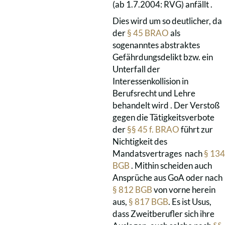
(ab 1.7.2004: RVG) anfällt .
Dies wird um so deutlicher, da
der
§ 45 BRAO
als
sogenanntes abstraktes
Gefährdungsdelikt bzw. ein
Unterfall der
Interessenkollision in
Berufsrecht und Lehre
behandelt wird . Der Verstoß
gegen die Tätigkeitsverbote
der
§§ 45 f. BRAO
führt zur
Nichtigkeit des
Mandatsvertrages nach
§ 134
BGB
. Mithin scheiden auch
Ansprüche aus GoA oder nach
§ 812 BGB
von vorne herein
aus,
§ 817 BGB
. Es ist Usus,
dass Zweitberufler sich ihre