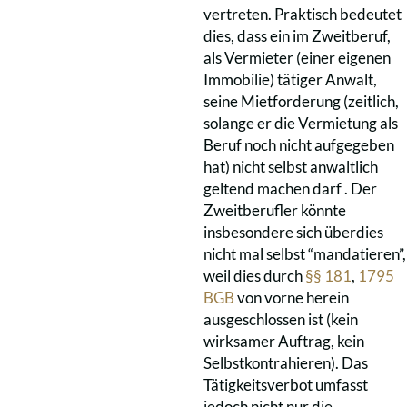
vertreten. Praktisch bedeutet
dies, dass ein im Zweitberuf,
als Vermieter (einer eigenen
Immobilie) tätiger Anwalt,
seine Mietforderung (zeitlich,
solange er die Vermietung als
Beruf noch nicht aufgegeben
hat) nicht selbst anwaltlich
geltend machen darf . Der
Zweitberufler könnte
insbesondere sich überdies
nicht mal selbst “mandatieren”,
weil dies durch
§§ 181
,
1795
BGB
von vorne herein
ausgeschlossen ist (kein
wirksamer Auftrag, kein
Selbstkontrahieren). Das
Tätigkeitsverbot umfasst
jedoch nicht nur die