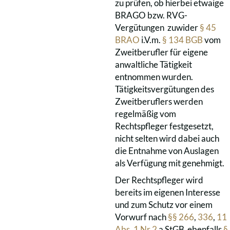
zu prüfen, ob hierbei etwaige
BRAGO bzw. RVG-
Vergütungen zuwider
§ 45
BRAO
i.V.m.
§ 134 BGB
vom
Zweitberufler für eigene
anwaltliche Tätigkeit
entnommen wurden.
Tätigkeitsvergütungen des
Zweitberuflers werden
regelmäßig vom
Rechtspfleger festgesetzt,
nicht selten wird dabei auch
die Entnahme von Auslagen
als Verfügung mit genehmigt.
Der Rechtspfleger wird
bereits im eigenen Interesse
und zum Schutz vor einem
Vorwurf nach
§§ 266
,
336
,
11
Abs. 1 Nr.2
a StGB ebenfalls
§