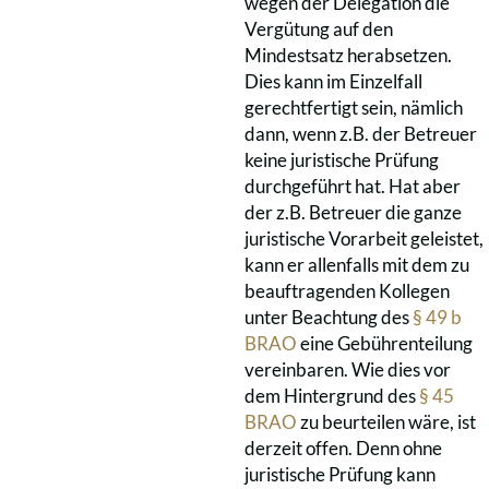
wegen der Delegation die
Vergütung auf den
Mindestsatz herabsetzen.
Dies kann im Einzelfall
gerechtfertigt sein, nämlich
dann, wenn z.B. der Betreuer
keine juristische Prüfung
durchgeführt hat. Hat aber
der z.B. Betreuer die ganze
juristische Vorarbeit geleistet,
kann er allenfalls mit dem zu
beauftragenden Kollegen
unter Beachtung des
§ 49 b
BRAO
eine Gebührenteilung
vereinbaren. Wie dies vor
dem Hintergrund des
§ 45
BRAO
zu beurteilen wäre, ist
derzeit offen. Denn ohne
juristische Prüfung kann