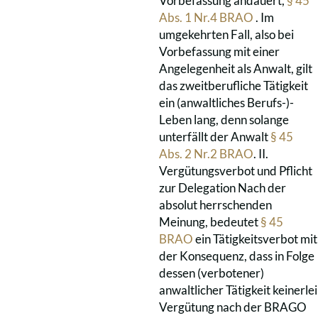
Vorbefassung andauert,
§ 45
Abs. 1 Nr.4 BRAO
. Im
umgekehrten Fall, also bei
Vorbefassung mit einer
Angelegenheit als Anwalt, gilt
das zweitberufliche Tätigkeit
ein (anwaltliches Berufs-)-
Leben lang, denn solange
unterfällt der Anwalt
§ 45
Abs. 2 Nr.2 BRAO
. II.
Vergütungsverbot und Pflicht
zur Delegation Nach der
absolut herrschenden
Meinung, bedeutet
§ 45
BRAO
ein Tätigkeitsverbot mit
der Konsequenz, dass in Folge
dessen (verbotener)
anwaltlicher Tätigkeit keinerlei
Vergütung nach der BRAGO