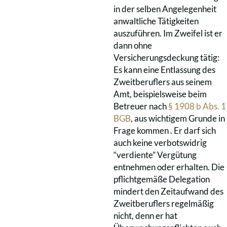
in der selben Angelegenheit
anwaltliche Tätigkeiten
auszuführen. Im Zweifel ist er
dann ohne
Versicherungsdeckung tätig:
Es kann eine Entlassung des
Zweitberuflers aus seinem
Amt, beispielsweise beim
Betreuer nach
§ 1908 b Abs. 1
BGB
, aus wichtigem Grunde in
Frage kommen . Er darf sich
auch keine verbotswidrig
“verdiente” Vergütung
entnehmen oder erhalten. Die
pflichtgemäße Delegation
mindert den Zeitaufwand des
Zweitberuflers regelmäßig
nicht, denn er hat