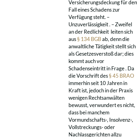
Versicherungsdeckung für den
Fall eines Schadens zur
Verfügung steht. –
Unzuverlässigkeit . – Zweifel
an der Redlichkeit leiten sich
aus
§ 134 BGB
ab, denn die
anwaltliche Tätigkeit stellt sich
als Gesetzesverstoß dar; dies
kommt auch vor
Schadenseintritt in Frage . Da
die Vorschrift des
§ 45 BRAO
immerhin seit 10 Jahren in
Kraft ist, jedoch in der Praxis
wenigen Rechtsanwälten
bewusst, verwundert es nicht,
dass bei manchem
Vormundschafts-, Insolvenz-,
Vollstreckungs- oder
Nachlassgerichten allzu