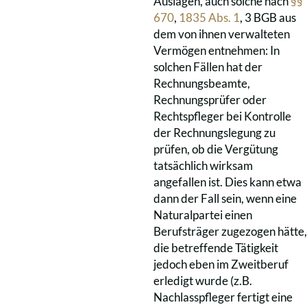
Auslagen, auch solche nach
§§
670
,
1835 Abs. 1
, 3 BGB aus
dem von ihnen verwalteten
Vermögen entnehmen: In
solchen Fällen hat der
Rechnungsbeamte,
Rechnungsprüfer oder
Rechtspfleger bei Kontrolle
der Rechnungslegung zu
prüfen, ob die Vergütung
tatsächlich wirksam
angefallen ist. Dies kann etwa
dann der Fall sein, wenn eine
Naturalpartei einen
Berufsträger zugezogen hätte,
die betreffende Tätigkeit
jedoch eben im Zweitberuf
erledigt wurde (z.B.
Nachlasspfleger fertigt eine