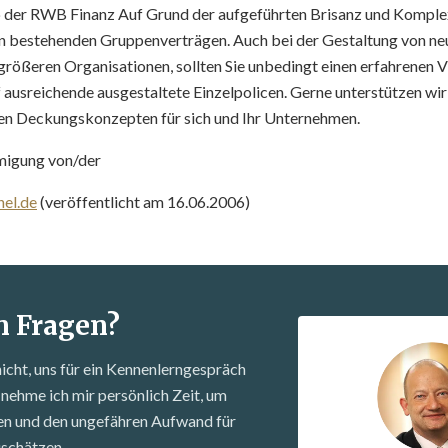
der RWB Finanz Auf Grund der aufgeführten Brisanz und Komple
n bestehenden Gruppenverträgen. Auch bei der Gestaltung von ne
 größeren Organisationen, sollten Sie unbedingt einen erfahrenen
f ausreichende ausgestaltete Einzelpolicen. Gerne unterstützen wir
len Deckungskonzepten für sich und Ihr Unternehmen.
migung von/der
el.de
(veröffentlicht am 16.06.2006)
n Fragen?
nicht, uns für ein Kennenlern­gespräch
nehme ich mir persönlich Zeit, um
fen und den ungefähren Aufwand für
uschätzen.