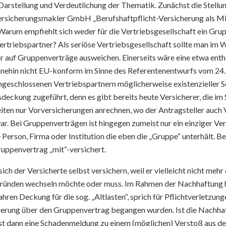
r Darstellung und Verdeutlichung der Thematik. Zunächst die Stel
ersicherungsmakler GmbH „Berufshaftpflicht-Versicherung als Mi
Warum empfiehlt sich weder für die Vertriebsgesellschaft ein Gru
rtriebspartner? Als seriöse Vertriebsgesellschaft sollte man im 
r auf Gruppenverträge ausweichen. Einerseits wäre eine etwa enth
ehin nicht EU-konform im Sinne des Referentenentwurfs vom 24
ngeschlossenen Vertriebspartnern möglicherweise existenzieller 
deckung zugeführt, denn es gibt bereits heute Versicherer, die im
ten nur Vorversicherungen anrechnen, wo der Antragsteller auch V
r. Bei Gruppenverträgen ist hingegen zumeist nur ein einziger V
 Person, Firma oder Institution die eben die „Gruppe“ unterhält. Bei
Gruppenvertrag „mit“-versichert.
ch der Versicherte selbst versichern, weil er vielleicht nicht meh
 Gründen wechseln möchte oder muss. Im Rahmen der Nachhaftung ha
hren Deckung für die sog. „Altlasten“, sprich für Pflichtverletzung
erung über den Gruppenvertrag begangen wurden. Ist die Nachha
st dann eine Schadenmeldung zu einem (möglichen) Verstoß aus der