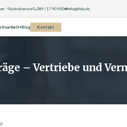
hen
Rückrufservice
089 / 17 90 900
info@fiala.de
Kontakt
eitsarbeit
Blog
ge – Vertriebe und Verm
07