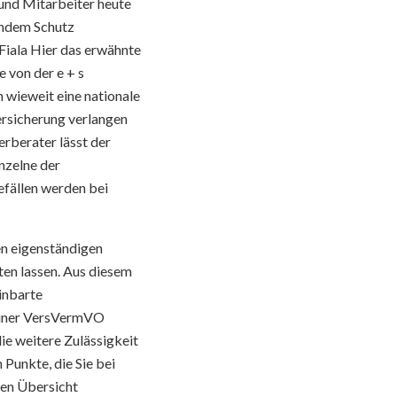
und Mitarbeiter heute
endem Schutz
Fiala Hier das erwähnte
 von der e + s
 wieweit eine nationale
ersicherung verlangen
erberater lässt der
inzelne der
efällen werden bei
en eigenständigen
ten lassen. Aus diesem
inbarte
einer VersVermVO
die weitere Zulässigkeit
Punkte, die Sie bei
den Übersicht