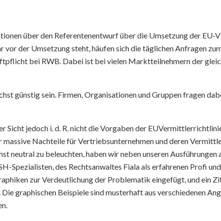
ationen über den Referentenentwurf über die Umsetzung der EU-VR
r vor der Umsetzung steht, häufen sich die täglichen Anfragen z
flicht bei RWB. Dabei ist bei vielen Marktteilnehmern der glei
ichst günstig sein. Firmen, Organisationen und Gruppen fragen dab
er Sicht jedoch i. d. R. nicht die Vorgaben der EUVermittlerrichtli
gar massive Nachteile für Vertriebsunternehmen und deren Vermitt
hst neutral zu beleuchten, haben wir neben unseren Ausführungen
SH-Spezialisten, des Rechtsanwaltes Fiala als erfahrenen Profi u
aphiken zur Verdeutlichung der Problematik eingefügt, und ein Zi
. Die graphischen Beispiele sind musterhaft aus verschiedenen An
en.