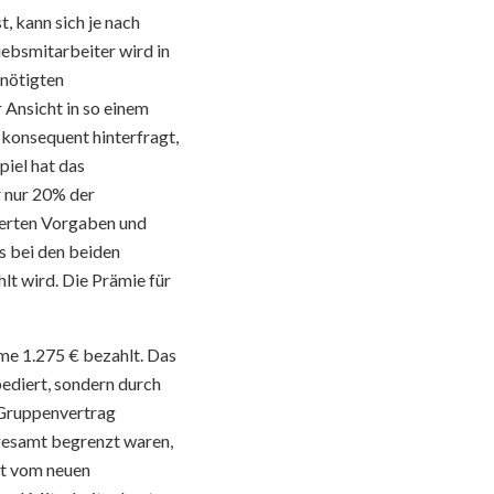
, kann sich je nach
iebsmitarbeiter wird in
enötigten
 Ansicht in so einem
onsequent hinterfragt,
piel hat das
r nur 20% der
derten Vorgaben und
s bei den beiden
lt wird. Die Prämie für
e 1.275 € bezahlt. Das
pediert, sondern durch
m Gruppenvertrag
sgesamt begrenzt waren,
it vom neuen