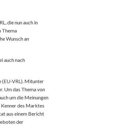
L, die nun auch in
um Thema
che Wunsch an
ei auch nach
nie (EU-VRL). Mitunter
ler. Um das Thema von
 auch um die Meinungen
nd Kenner des Marktes
tat aus einem Bericht
geboten der