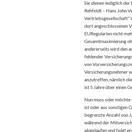
Sie dienen lediglich de
Rehfeldt – Hans John V
Vertriebsgesellschaft“ 
dort angeschlossenen Ve
EURegularien nicht meh
Gesamtmaximierung ohn
andererseits wird den a
fehlender Versicherungs
von Vorversicherungszei
Versicherungsnehmer wa
anzutreffen, nämlich die
ist 5 Jahre über einen 
Nun muss oder möchte si
ist oder aus sonstigen
begrenzte Anzahl von Ja
während der Mitversich
abgelaufen und folgt er