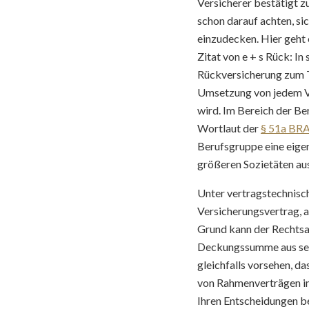
Versicherer bestätigt 
schon darauf achten, si
einzudecken. Hier geht 
Zitat von e + s Rück: I
Rückversicherung zum T
Umsetzung von jedem Ve
wird. Im Bereich der Be
Wortlaut der
§ 51a BR
Berufsgruppe eine eigen
größeren Sozietäten a
Unter vertragstechnisch
Versicherungsvertrag, a
Grund kann der Rechtsan
Deckungssumme aus sei
gleichfalls vorsehen, da
von Rahmenverträgen im 
Ihren Entscheidungen be