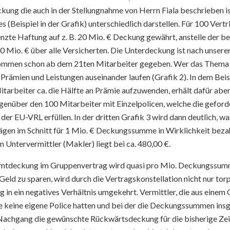
ckung die auch in der Stellungnahme von Herrn Fiala beschrieben ist
 (Beispiel in der Grafik) unterschiedlich darstellen. Für 100 Vertr
nzte Haftung auf z. B. 20 Mio. € Deckung gewährt, anstelle der b
io. € über alle Versicherten. Die Unterdeckung ist nach unserer
ommen schon ab dem 21ten Mitarbeiter gegeben. Wer das Thema k
 Prämien und Leistungen auseinander laufen (Grafik 2). In dem Beis
arbeiter ca. die Hälfte an Prämie aufzuwenden, erhält dafür abe
egenüber den 100 Mitarbeiter mit Einzelpolicen, welche die gefor
 EU-VRL erfüllen. In der dritten Grafik 3 wird dann deutlich, wa
ägen im Schnitt für 1 Mio. € Deckungssumme in Wirklichkeit bezah
en Untervermittler (Makler) liegt bei ca. 480,00 €.
amtdeckung im Gruppenvertrag wird quasi pro Mio. Deckungssumm
Geld zu sparen, wird durch die Vertragskonstellation nicht nur tor
 in ein negatives Verhältnis umgekehrt. Vermittler, die aus eine
ie keine eigene Police hatten und bei der die Deckungssummen in
achgang die gewünschte Rückwärtsdeckung für die bisherige Ze