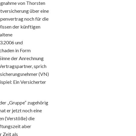
lungnahme von Thorsten
tversicherung über eine
ppenvertrag noch für die
Wissen der künftigen
altene
.3.2006 und
Schaden in Form
 Sinne der Anrechnung
ertragspartner, sprich
ersicherungsnehmer (VN)
spiel: Ein Versicherter
r der „Gruppe“ zugehörig
t er jetzt noch eine
en (Verstöße) die
ftungszeit aber
 Zeit als