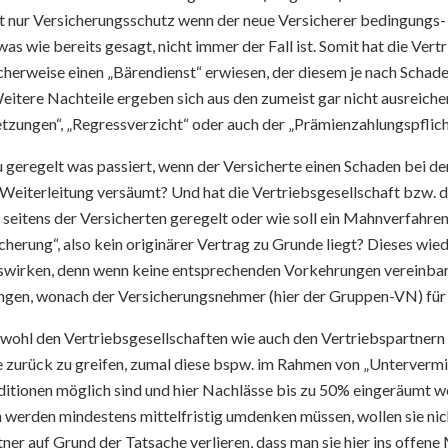
ht nur Versicherungsschutz wenn der neue Versicherer bedingungs
 was wie bereits gesagt, nicht immer der Fall ist. Somit hat die Ver
cherweise einen „Bärendienst“ erwiesen, der diesem je nach Scha
eitere Nachteile ergeben sich aus den zumeist gar nicht ausreich
tzungen“, „Regressverzicht“ oder auch der „Prämienzahlungspflich
au geregelt was passiert, wenn der Versicherte einen Schaden be
e Weiterleitung versäumt? Und hat die Vertriebsgesellschaft bzw.
seitens der Versicherten geregelt oder wie soll ein Mahnverfahre
cherung“, also kein originärer Vertrag zu Grunde liegt? Dieses wie
wirken, denn wenn keine entsprechenden Vorkehrungen vereinbart 
gen, wonach der Versicherungsnehmer (hier der Gruppen-VN) für
ohl den Vertriebsgesellschaften wie auch den Vertriebspartnern 
e zurück zu greifen, zumal diese bspw. im Rahmen von „Unterverm
ditionen möglich sind und hier Nachlässe bis zu 50% eingeräumt w
 werden mindestens mittelfristig umdenken müssen, wollen sie nic
ner auf Grund der Tatsache verlieren, dass man sie hier ins offene