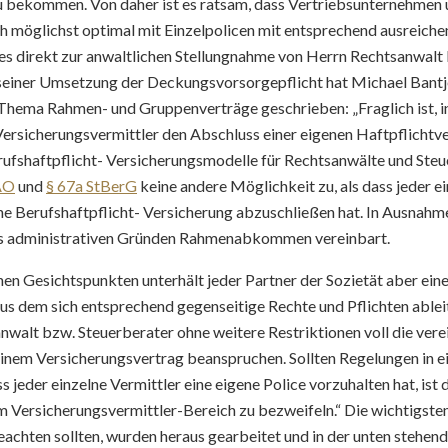
zu bekommen. Von daher ist es ratsam, dass Vertriebsunternehmen 
ch möglichst optimal mit Einzelpolicen mit entsprechend ausreich
es direkt zur anwaltlichen Stellungnahme von Herrn Rechtsanwalt 
n seiner Umsetzung der Deckungsvorsorgepflicht hat Michael Bantje
hema Rahmen- und Gruppenverträge geschrieben: „Fraglich ist, in
rsicherungsvermittler den Abschluss einer eigenen Haftpflichtv
rufshaftpflicht- Versicherungsmodelle für Rechtsanwälte und Steu
AO
und
§ 67a StBerG
keine andere Möglichkeit zu, als dass jeder e
e Berufshaftpflicht- Versicherung abzuschließen hat. In Ausnahm
us administrativen Gründen Rahmenabkommen vereinbart.
en Gesichtspunkten unterhält jeder Partner der Sozietät aber ein
us dem sich entsprechend gegenseitige Rechte und Pflichten ablei
walt bzw. Steuerberater ohne weitere Restriktionen voll die vere
nem Versicherungsvertrag beanspruchen. Sollten Regelungen in 
ss jeder einzelne Vermittler eine eigene Police vorzuhalten hat, ist 
Versicherungsvermittler-Bereich zu bezweifeln.“ Die wichtigsten 
achten sollten, wurden heraus gearbeitet und in der unten stehen