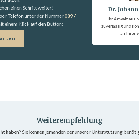
chon einen Schritt weiter!
Dr. Johann
s per Telefon unter der Nummer
089 /
Ihr Anwalt aus 
t einem Klick auf den Button:
zuverlässig und k
an Ihrer S
tarten
Weiterempfehlung
cht haben? Sie kennen jemanden der unserer Unterstützung benöti