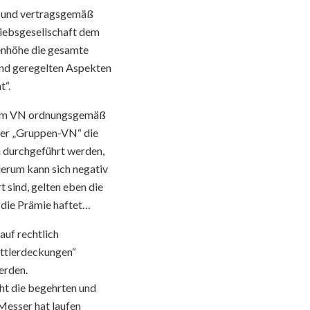
- und vertragsgemäß
triebsgesellschaft dem
denhöhe die gesamte
end geregelten Aspekten
t“.
i dem VN ordnungsgemäß
 der „Gruppen-VN“ die
n durchgeführt werden,
derum kann sich negativ
sind, gelten eben die
 die Prämie haftet…
auf rechtlich
ittlerdeckungen“
erden.
ht die begehrten und
 Messer hat laufen