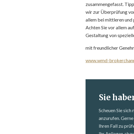
zusammengefasst. Tipp 
wir zur Überprüfung vo
allem bei mittleren und
Achten Sie vor allem au
Gestaltung von speziel
mit freundlicher Geneh
www.wmd-brokerchann
Sie habe
Scheuen Sie sich 
anzurufen. Gerne 
Ihren Fall zu prü
Ihr Anliegen abz