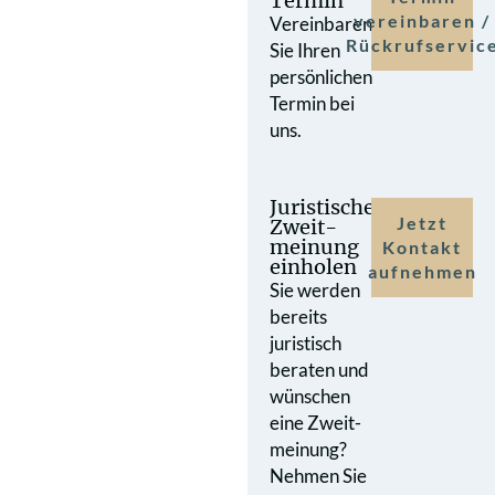
Termin
vereinbaren /
Vereinbaren
Rückrufservic
Sie Ihren
persönlichen
Termin bei
uns.
Juristische
Jetzt
Zweit­
meinung
Kontakt
einholen
aufnehmen
Sie werden
bereits
juristisch
beraten und
wünschen
eine Zweit­
meinung?
Nehmen Sie