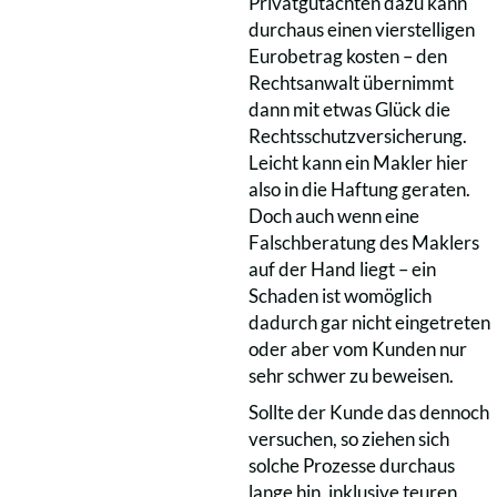
Privatgutachten dazu kann
durchaus einen vierstelligen
Eurobetrag kosten – den
Rechtsanwalt übernimmt
dann mit etwas Glück die
Rechtsschutzversicherung.
Leicht kann ein Makler hier
also in die Haftung geraten.
Doch auch wenn eine
Falschberatung des Maklers
auf der Hand liegt – ein
Schaden ist womöglich
dadurch gar nicht eingetreten
oder aber vom Kunden nur
sehr schwer zu beweisen.
Sollte der Kunde das dennoch
versuchen, so ziehen sich
solche Prozesse durchaus
lange hin, inklusive teuren