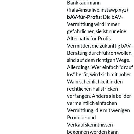
Bankkaufmann
(fiala4instalive.instawp.xyz)
bAV-für-Profis:
Die bAV-
Vermittlung wird immer
gefährlicher, sie ist nur eine
Alternativ für Profis.
Vermittler, die zukünftig bAV-
Beratung durchführen wollen,
sind auf dem richtigen Wege.
Allerdings: Wer einfach “drauf
los” berät, wird sich mit hoher
Wahrscheinlichkeit in den
rechtlichen Fallstricken
verfangen. Anders als bei der
vermeintlich einfachen
Vermittlung, die mit wenigen
Produkt- und
Verkaufskenntnissen
begonnen werden kann,