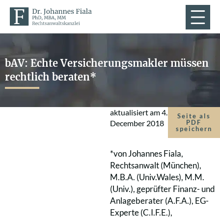
bAV: Echte Versicherungsmakler müssen
rechtlich beraten*
aktualisiert am
4.
Seite als
December 2018
PDF
speichern
*von Johannes Fiala,
Rechtsanwalt (München),
M.B.A. (Univ.Wales), M.M.
(Univ.), geprüfter Finanz- und
Anlageberater (A.F.A.), EG-
Experte (C.I.F.E.),