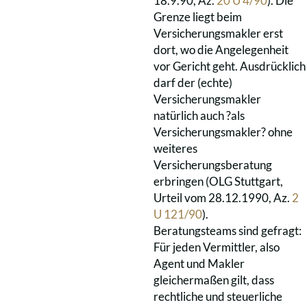
18.9.90, Az.
20 U 4/90
). Die
Grenze liegt beim
Versicherungsmakler erst
dort, wo die Angelegenheit
vor Gericht geht. Ausdrücklich
darf der (echte)
Versicherungsmakler
natürlich auch ?als
Versicherungsmakler? ohne
weiteres
Versicherungsberatung
erbringen (OLG Stuttgart,
Urteil vom 28.12.1990, Az.
2
U 121/90
).
Beratungsteams sind gefragt:
Für jeden Vermittler, also
Agent und Makler
gleichermaßen gilt, dass
rechtliche und steuerliche