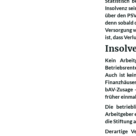
Statistisch 
Insolvenz se
über den PSVa
denn sobald d
Versorgung wi
ist, dass Ver
Insolv
Kein Arbeit
Betriebsrent
Auch ist kei
Finanzhäuser
bAV-Zusage –
früher einmal
Die betriebl
Arbeitgeber e
die Stiftung 
Derartige V