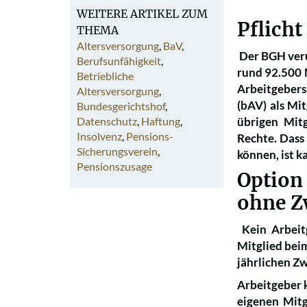
WEITERE ARTIKEL ZUM
Pflicht
THEMA
Altersversorgung
,
BaV
,
Der BGH veru
Berufsunfähigkeit
,
rund 92.500 
Betriebliche
Arbeitgebers
Altersversorgung
,
(bAV) als Mi
Bundesgerichtshof
,
Datenschutz
,
Haftung
,
übrigen Mit
Insolvenz
,
Pensions-
Rechte. Dass
Sicherungsverein
,
können, ist k
Pensionszusage
Option
ohne Z
Kein Arbeit
Mitglied bei
jährlichen Zw
Arbeitgeber 
eigenen Mitg