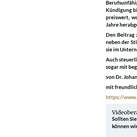
Berufsunfähi
Kündigung bi
preiswert, w
Jahre herabge
Den Beitrag 
neben der Sti
sie im Untern
Auch steuerli
sogar mit be
von Dr. Joha
mit freundli
https://www
Videober
Sollten Si
können wir