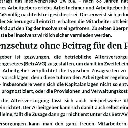
beträgt das Insolvenzrisiko 1% p.a. – nach 33 Jahren ha
ines Arbeitgebers erlebt. Arbeitnehmer und Arbeitgeber ho
G völlig nachteilsfrei gesichert sei. Dies erweist sich jedo
er Sicherungsfall eintritt, erhalten die Mitarbeiter oft k
rd auf den Tag der Insolvenz eingefroren. Zu selten überpr
luste bei Insolvenz wirklich sicher vermieden werden.
enzschutz ohne Beitrag für den
geber ist gezwungen, die betriebliche Altersversor
engesetzes (BetrAVG) zu gestalten, um damit im Zweifel ei
n Arbeitgeber verpflichtet die typischen Zusagearten zu
 vorschlagen, denn diese führen den Arbeitgeber regelmäß
 insbesondere wenn sich die Kapitalanlagen nicht so ent
 prognostiziert, oder die Provisionen und Verwaltungskost
iche Altersversorgung lässt sich auch beispielsweise ü
inrichtet. Der Arbeitgeber kann sich damit auch selbst ein
alleine, fällt die Zusage dann gar nicht erst unter das BetrA
ersorgungen kann man den ganz treuen Mitarbeitern v