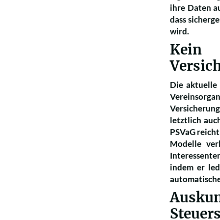
ihre Daten a
dass sicherge
wird.
Kein D
Versic
Die aktuelle
Vereinsorg
Versicherun
letztlich au
PSVaG reicht
Modelle ver
Interessente
indem er led
automatische
Ausk
Steuer