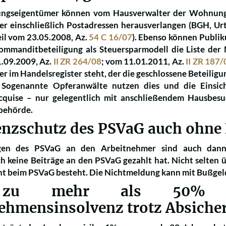
gseigentümer können vom Hausverwalter der Wohnungse
r einschließlich Postadressen herausverlangen (BGH, Ur
eil vom 23.05.2008, Az.
54 C 16/07
). Ebenso können Publik
ommanditbeteiligung als Steuersparmodell die Liste der 
1.09.2009, Az.
II ZR 264/08
; vom 11.01.2011, Az.
II ZR 187/
r im Handelsregister steht, der die geschlossene Beteiligu
. Sogenannte Opferanwälte nutzen dies und die Einsich
quise – nur gelegentlich mit anschließendem Hausbesuc
behörde.
enzschutz des PSVaG auch ohne
gen des PSVaG an den Arbeitnehmer sind auch dann 
ch keine Beiträge an den PSVaG gezahlt hat. Nicht selten 
cht beim PSVaG besteht. Die Nichtmeldung kann mit Bußgel
zu mehr als 50% bA
ehmensinsolvenz trotz Absiche