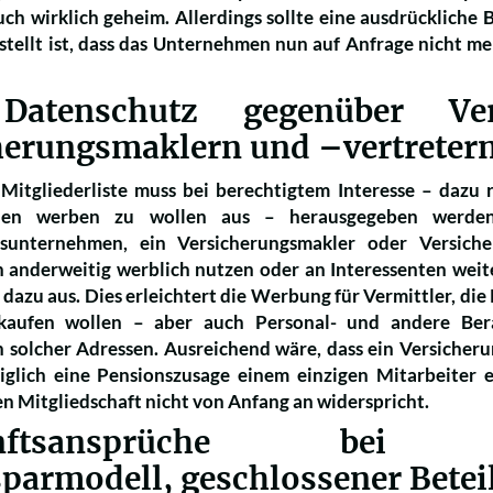
uch wirklich geheim. Allerdings sollte eine ausdrückliche
stellt ist, dass das Unternehmen nun auf Anfrage nicht me
atenschutz gegenüber Versi
herungsmaklern und –vertreter
 Mitgliederliste muss bei berechtigtem Interesse – dazu
anen werben zu wollen aus – herausgegeben werden.
gsunternehmen, ein Versicherungsmakler oder Versicher
ch anderweitig werblich nutzen oder an Interessenten weit
 dazu aus. Dies erleichtert die Werbung für Vermittler, d
kaufen wollen – aber auch Personal- und andere Berat
n solcher Adressen. Ausreichend wäre, dass ein Versicher
iglich eine Pensionszusage einem einzigen Mitarbeiter 
n Mitgliedschaft nicht von Anfang an widerspricht.
unftsansprüche bei Wo
sparmodell, geschlossener Betei