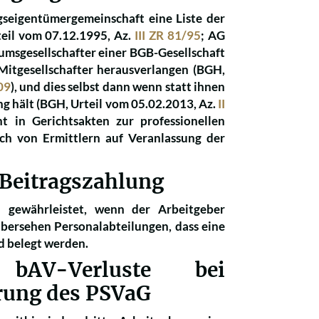
igentümergemeinschaft eine Liste der
teil vom 07.12.1995, Az.
III ZR 81/95
; AG
umsgesellschafter einer BGB-Gesellschaft
Mitgesellschafter herausverlangen (BGH,
09
), und dies selbst dann wenn statt ihnen
ng hält (BGH, Urteil vom 05.02.2013, Az.
II
t in Gerichtsakten zur professionellen
h von Ermittlern auf Veranlassung der
 Beitragszahlung
gewährleistet, wenn der Arbeitgeber
übersehen Personalabteilungen, dass eine
d belegt werden.
V-Verluste bei
rung des PSVaG