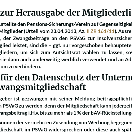
 zur Herausgabe der Mitgliederli
rteilte den Pensions-Sicherungs-Verein auf Gegenseitigkei
Mitglieder (Urteil vom 23.04.2013, Az.
II ZR 161/11
). Ausr
, der Zwangsbeiträge an den PSVaG zur Insolvenzsicher
tglied leistet, sind die – ggf. nur vorgeschoben behaupte
gliedern, um sich zum Aufsichtsrat wählen zu lassen, 
 sie dann auch anderweitig werblich verwendet und an A
aum zu verhindern.
 für den Datenschutz der Unter
wangsmitgliedschaft
geber ist gezwungen mit seiner Meldung beitragspflich
m PSVaG zu werden, denn der Mitgliedschaft kann jederze
angsbeitrag i.H.v. bis zu mehr als 1 % der bAV-Rückstellung
können der vermehrten Zusendung von Werbung begegnen, 
liedschaft im PSVaG widersprechen oder diese auch spät