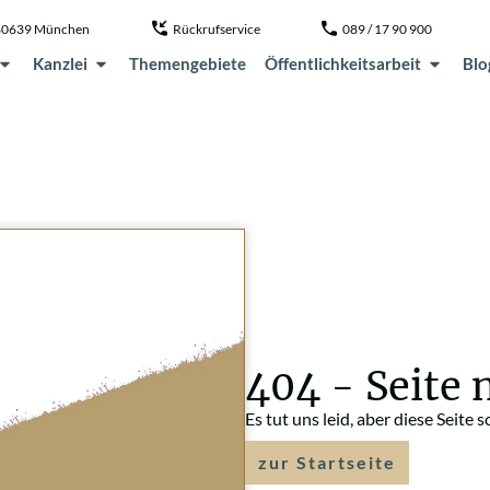
, 80639 München
Rückrufservice
089 / 17 90 900
Kanzlei
Themengebiete
Öffentlichkeitsarbeit
Blo
404 - Seite 
Es tut uns leid, aber diese Seite 
zur Startseite