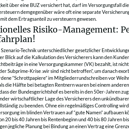
keit über eine BUZ versichert hat, darf im Versorgungsfall 
steuern demgegenüber wäre oft eine separate Versicherung 
r mit dem Ertragsanteil zu versteuern gewesen.
sionelles Risiko-Management: Pe
fahrplan!
ne Szenario-Technik unterschiedlicher gesetzlicher Entwicklun
r Blick auf die Kalkulation des Versicherers kann den Kunde
chtbeiträge in eine Versorgungskammer (VK) bezahlt, ist nich
der Subprime-Krise .wir sind nicht betroffen”, um danach exo
dene “Schrottpapiere” im Mitgliederrundschreiben vor Weih
ls die Hälfte bei betagten Rentnern waren bei einem anderen
 dass der Bundesgerichtshof es bereits in den 50er-Jahren zug
nder wirtschaftlicher Lage des Versicherers den unkündbare
vollständig zu beenden. Ohne ein regelmäßiges Controlling wi
ersorgung im blinden Vertrauen auf “gute Namen” aufbauen kön
n 20 bis 40 Jahren bis Rentenbeginn und 40 bis 80 Jahren bi
en jegliche Planung bei Bindung an einen Vertrag eine Grenz