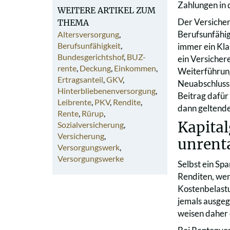
Zahlungen in 
WEITERE ARTIKEL ZUM
Der Versicheru
THEMA
Berufsunfähig
Altersversorgung
,
Berufsunfähigkeit
,
immer ein Kla
Bundesgerichtshof
,
BUZ-
ein Versicher
rente
,
Deckung
,
Einkommen
,
Weiterführung
Ertragsanteil
,
GKV
,
Neuabschluss 
Hinterbliebenenversorgung
,
Beitrag dafür
Leibrente
,
PKV
,
Rendite
,
dann geltende
Rente
,
Rürup
,
Kapital
Sozialversicherung
,
Versicherung
,
unrent
Versorgungswerk
,
Versorgungswerke
Selbst ein Spa
Renditen, wen
Kostenbelastu
jemals ausgeg
weisen daher 