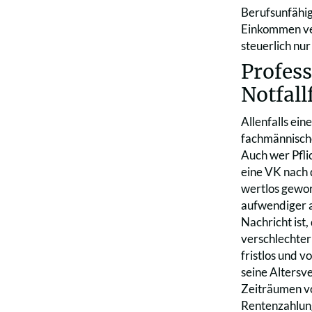
Berufsunfähig
Einkommen ver
steuerlich nu
Profes
Notfall
Allenfalls ei
fachmännische
Auch wer Pfli
eine VK nach 
wertlos gewor
aufwendiger a
Nachricht ist,
verschlechter
fristlos und 
seine Altersv
Zeiträumen vo
Rentenzahlung