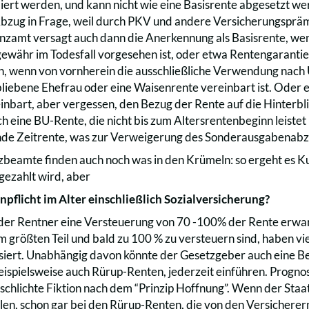
liert werden, und kann nicht wie eine Basisrente abgesetzt w
Abzug in Frage, weil durch PKV und andere Versicherungspr
anzamt versagt auch dann die Anerkennung als Basisrente, w
ewähr im Todesfall vorgesehen ist, oder etwa Rentengarantieze
, wenn von vornherein die ausschließliche Verwendung nach 
rbliebene Ehefrau oder eine Waisenrente vereinbart ist. Oder 
einbart, aber vergessen, den Bezug der Rente auf die Hinterb
h eine BU-Rente, die nicht bis zum Altersrentenbeginn leistet 
de Zeitrente, was zur Verweigerung des Sonderausgabenabzu
zbeamte finden auch noch was in den Krümeln: so ergeht es K
ezahlt wird, aber
pflicht im Alter einschließlich Sozialversicherung?
 der Rentner eine Versteuerung von 70 -100% der Rente erwa
um größten Teil und bald zu 100 % zu versteuern sind, haben v
isiert. Unabhängig davon könnte der Gesetzgeber auch eine Bei
ispielsweise auch Rürup-Renten, jederzeit einführen. Progno
s schlichte Fiktion nach dem “Prinzip Hoffnung”. Wenn der Staa
holen, schon gar bei den Rürup-Renten, die von den Versicher