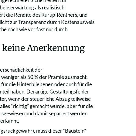
ngerechneter Sicherheiten zur
nserwartung als realistisch
ert die Rendite des Rürup-Rentners, und
flicht zur Transparenz durch Kostenausweis
he nach wie vor fast nur durch
n keine Anerkennung
uerschädlichkeit der
 weniger als 50 % der Prämie ausmacht.
 für die Hinterbliebenen oder auch für die
nteil haben. Derartige Gestaltungsfehler
er, wenn der steuerliche Abzug teilweise
lles “richtig” gemacht wurde, aber für die
 ausgewiesen und damit separiert werden
nerkannt.
ragsrückgewähr), muss dieser “Baustein”