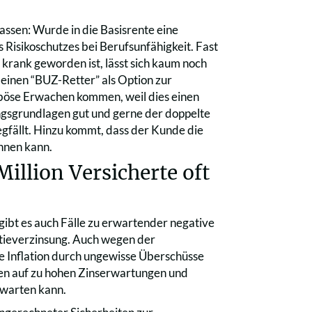
lassen: Wurde in die Basisrente eine
 Risikoschutzes bei Berufsunfähigkeit. Fast
krank geworden ist, lässt sich kaum noch
 einen “BUZ-Retter” als Option zur
böse Erwachen kommen, weil dies einen
gsgrundlagen gut und gerne der doppelte
egfällt. Hinzu kommt, dass der Kunde die
nnen kann.
illion Versicherte oft
m gibt es auch Fälle zu erwartender negative
ntieverzinsung. Auch wegen der
ie Inflation durch ungewisse Überschüsse
en auf zu hohen Zinserwartungen und
rwarten kann.