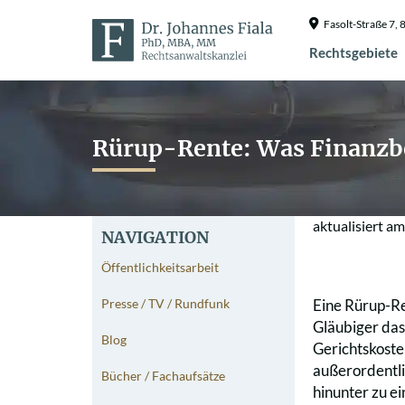
Fasolt-Straße 7
Rechtsgebiete
Rürup-Rente: Was Finanzbe
aktualisiert a
NAVIGATION
Öffentlichkeitsarbeit
Presse / TV / Rundfunk
Eine Rürup-Re
Gläubiger da
Blog
Gerichtskoste
außerordentli
Bücher / Fachaufsätze
hinunter zu ei