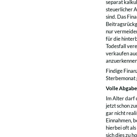
separat kalku
steuerlicher 
sind. Das Fin
Beitragsrückg
nur vermeiden
für die hinte
Todesfall ver
verkaufen auc
anzuerkennen
Findige Finan
Sterbemonat g
Volle Abgaben
Im Alter darf
jetzt schon z
gar nicht real
Einnahmen, be
hierbei oft al
sich dies zu 