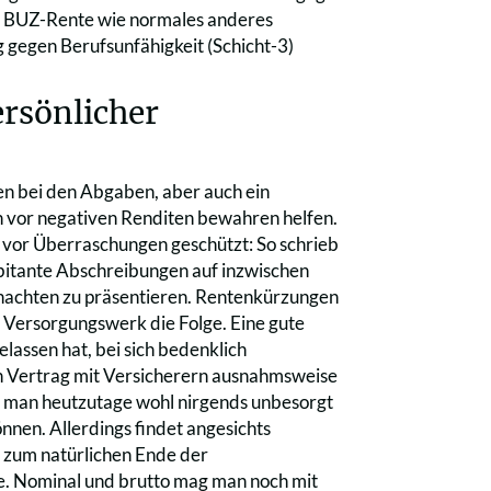
die BUZ-Rente wie normales anderes
gegen Berufsunfähigkeit (Schicht-3)
rsönlicher
gen bei den Abgaben, aber auch ein
n vor negativen Renditen bewahren helfen.
t vor Überraschungen geschützt: So schrieb
rbitante Abschreibungen auf inzwischen
nachten zu präsentieren. Rentenkürzungen
 Versorgungswerk die Folge. Eine gute
elassen hat, bei sich bedenklich
n Vertrag mit Versicherern ausnahmsweise
rd man heutzutage wohl nirgends unbesorgt
nen. Allerdings findet angesichts
s zum natürlichen Ende der
e. Nominal und brutto mag man noch mit