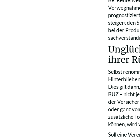
Bei Rentenver
Vorwegnahme 
prognostizier
steigert den 
bei der Produ
sachverständi
Unglüc
ihrer 
Selbst renomm
Hinterblieben
Dies gilt dan
BUZ – nicht j
der Versicher
oder ganz vom
zusätzliche T
können, wird 
Soll eine Ver