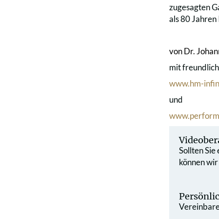
zugesagten Ga
als 80 Jahren 
von Dr. Johan
mit freundli
www.hm-infin
und
www.perform
Videober
Sollten Sie
können wir
Persönli
Vereinbaren