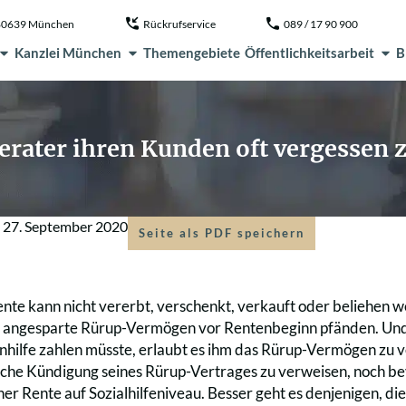
, 80639 München
Rückrufservice
089 / 17 90 900
Kanzlei München
Themengebiete
Öffentlichkeitsarbeit
B
rater ihren Kunden oft vergessen z
m
27. September 2020
Seite als PDF speichern
nte kann nicht vererbt, verschenkt, verkauft oder beliehen we
s angesparte Rürup-Vermögen vor Rentenbeginn pfänden. Und
nhilfe zahlen müsste, erlaubt es ihm das Rürup-Vermögen zu 
che Kündigung seines Rürup-Vertrages zu verweisen, noch bevo
ner Rente auf Sozialhilfeniveau. Besser geht es denjenigen, d