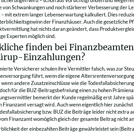
sicherungen wird – schon aus Vorsichtsgründen und wegen ei
von Schwankungen und noch stärkerer Verbesserung der Lebe
t – mit extrem langer Lebenserwartung kalkuliert. Dies reduzi
Sterblichkeitsgewinn der Finanzhäuser. Auch die gesetzliche P
ktvermittlung hat nichts daran geändert, dass Produktvergleic
ge Experten möglich sind.
kliche finden bei Finanzbeamte
Rürup-Einzahlungen?
ierte Versicherer schulen ihre Vermittler falsch, was zur Ste
enversorgung führt, wenn die eigene Altersrentenversorgung
n, wenn andere Zusatzeinschlüsse wie die Todesfallabsicherung
edoch für die BUZ-Beitragsbefreiung einen zu hohen Prämiena
ungsvermittler bemerkt der Kunde regelmäßig erst Jahre spät
 Finanzamt versagt wird. Auch wenn eigentlich hier zunächst a
odesfallabsicherung bzw. BUZ die Beiträge leider nicht extra
vom Finanzamt womöglich gleich der gesamte Beitrag nicht a
erblichkeit der einbezahlten Beiträge gewährleistet sein (Beit