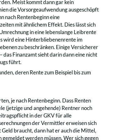
erden. Meist kommt dann gar kein
ämien die Vorsorgeaufwendung ausgeschöpft
enn nach Rentenbeginn eine
iten mit ähnlichem Effekt. Dies lässt sich
Umrechnung in eine lebenslange Leibrente
es wird eine Hinterbliebenenrente im
liebenen zu beschränken. Einige Versicherer
– das Finanzamt sieht darin dann eine nicht
gs führt.
unden, deren Rente zum Beispiel bis zum
rten, je nach Rentenbeginn. Dass Renten
iele (jetzige und angehende) Rentner noch
tragspflicht in der GKV für alle
serechnungen der Vermittler erweisen sich
t Geld braucht, dann hat er auch die Mittel,
ern gemeldet werden müssen. Wer sich gegen