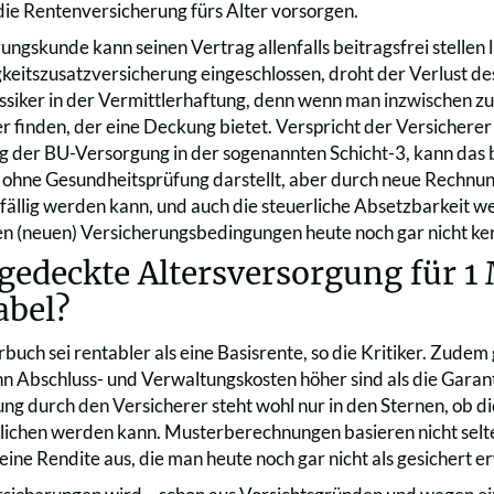
die Rentenversicherung fürs Alter vorsorgen.
ngskunde kann seinen Vertrag allenfalls beitragsfrei stellen 
keitszusatzversicherung eingeschlossen, droht der Verlust des
ssiker in der Vermittlerhaftung, denn wenn man inzwischen zu 
er finden, der eine Deckung bietet. Verspricht der Versicherer
 der BU-Versorgung in der sogenannten Schicht-3, kann das 
ohne Gesundheitsprüfung darstellt, aber durch neue Rechnun
 fällig werden kann, und auch die steuerliche Absetzbarkeit w
n (neuen) Versicherungsbedingungen heute noch gar nicht ke
gedeckte Altersversorgung für 1 M
abel?
rbuch sei rentabler als eine Basisrente, so die Kritiker. Zude
n Abschluss- und Verwaltungskosten höher sind als die Gara
ng durch den Versicherer steht wohl nur in den Sternen, ob d
lichen werden kann. Musterberechnungen basieren nicht selt
eine Rendite aus, die man heute noch gar nicht als gesichert e